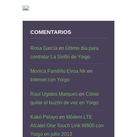
COMENTARIOS
Rosa García
en
Último día para
contratar La Sinfín de Yoigo
Monica Fandiño Eiroa Nk
en
Internet con Yoigo
Raul Ugidos Marques
en
Cómo
quitar el buzón de voz en Yoigo
Kako Pelayo
en
Módem LTE
Alcatel One Touch Link W800 con
Yoigo en julio 2013