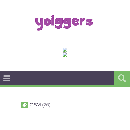
GSM
26