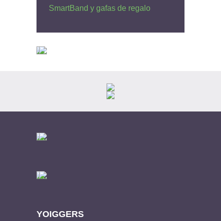
SmartBand y gafas de regalo
YOIGGERS