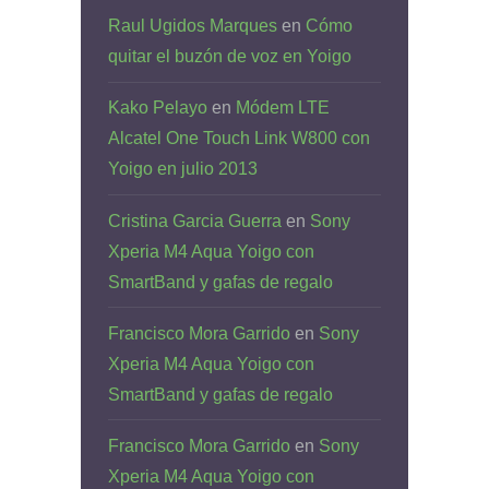
Raul Ugidos Marques
en
Cómo
quitar el buzón de voz en Yoigo
Kako Pelayo
en
Módem LTE
Alcatel One Touch Link W800 con
Yoigo en julio 2013
Cristina Garcia Guerra
en
Sony
Xperia M4 Aqua Yoigo con
SmartBand y gafas de regalo
Francisco Mora Garrido
en
Sony
Xperia M4 Aqua Yoigo con
SmartBand y gafas de regalo
Francisco Mora Garrido
en
Sony
Xperia M4 Aqua Yoigo con