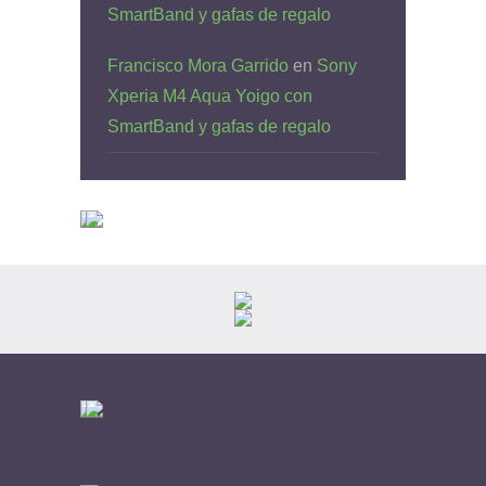
SmartBand y gafas de regalo
Francisco Mora Garrido
en
Sony
Xperia M4 Aqua Yoigo con
SmartBand y gafas de regalo