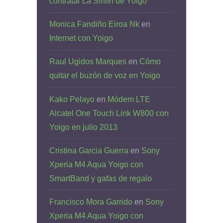
contratar La Sinfín de Yoigo
Monica Fandiño Eiroa Nk
en
Internet con Yoigo
Raul Ugidos Marques
en
Cómo
quitar el buzón de voz en Yoigo
Kako Pelayo
en
Módem LTE
Alcatel One Touch Link W800 con
Yoigo en julio 2013
Cristina Garcia Guerra
en
Sony
Xperia M4 Aqua Yoigo con
SmartBand y gafas de regalo
Francisco Mora Garrido
en
Sony
Xperia M4 Aqua Yoigo con