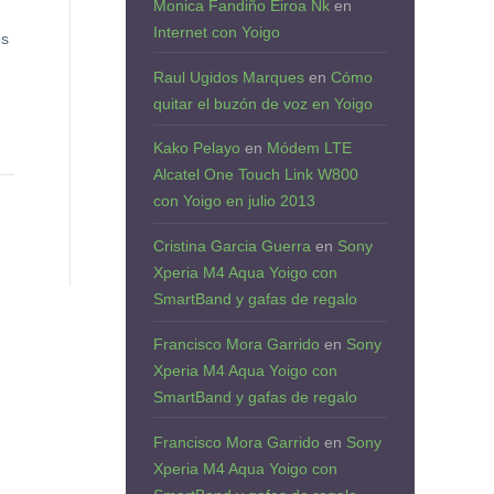
Monica Fandiño Eiroa Nk
en
Internet con Yoigo
os
Raul Ugidos Marques
en
Cómo
quitar el buzón de voz en Yoigo
Kako Pelayo
en
Módem LTE
Alcatel One Touch Link W800
con Yoigo en julio 2013
Cristina Garcia Guerra
en
Sony
Xperia M4 Aqua Yoigo con
SmartBand y gafas de regalo
Francisco Mora Garrido
en
Sony
Xperia M4 Aqua Yoigo con
SmartBand y gafas de regalo
Francisco Mora Garrido
en
Sony
Xperia M4 Aqua Yoigo con