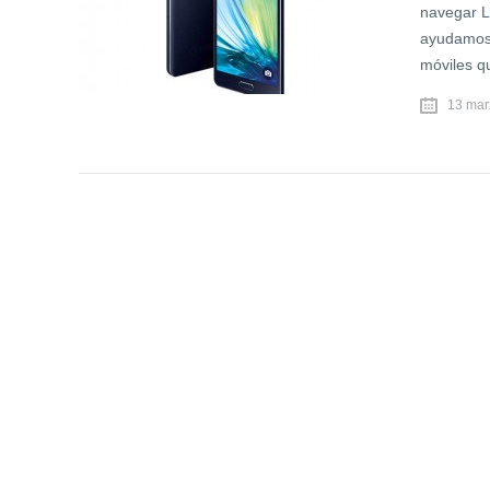
navegar L
ayudamos 
móviles q
13 mar