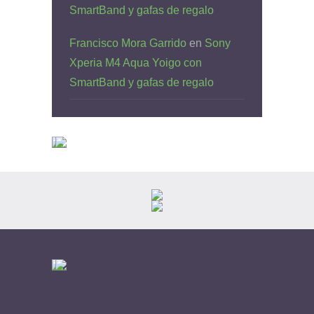
SmartBand y gafas de regalo
Francisco Mora Garrido
en
Sony
Xperia M4 Aqua Yoigo con
SmartBand y gafas de regalo