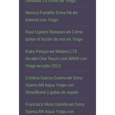
contratar La Sinfín de Yoigo
Monica Fandiño Eiroa Nk
en
Internet con Yoigo
Raul Ugidos Marques
en
Cómo
quitar el buzón de voz en Yoigo
Kako Pelayo
en
Módem LTE
Alcatel One Touch Link W800 con
Yoigo en julio 2013
Cristina Garcia Guerra
en
Sony
Xperia M4 Aqua Yoigo con
SmartBand y gafas de regalo
Francisco Mora Garrido
en
Sony
Xperia M4 Aqua Yoigo con