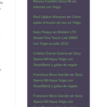
Monica Fandiño Eiroa Nk
en
 de
Internet con Yoigo
a
Raul Ugidos Marques
en
Cómo
quitar el buzón de voz en Yoigo
Kako Pelayo
en
Módem LTE
Alcatel One Touch Link W800
con Yoigo en julio 2013
Cristina Garcia Guerra
en
Sony
Xperia M4 Aqua Yoigo con
SmartBand y gafas de regalo
o
Francisco Mora Garrido
en
Sony
Xperia M4 Aqua Yoigo con
SmartBand y gafas de regalo
Francisco Mora Garrido
en
Sony
Xperia M4 Aqua Yoigo con