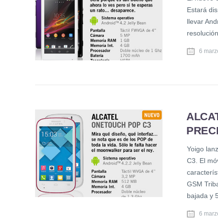
Estará dis
llevar And
resolució
6 marz
ALCA
PRECI
Yoigo lan
C3. El móv
caracterí
GSM Trib
bajada y 
6 marz