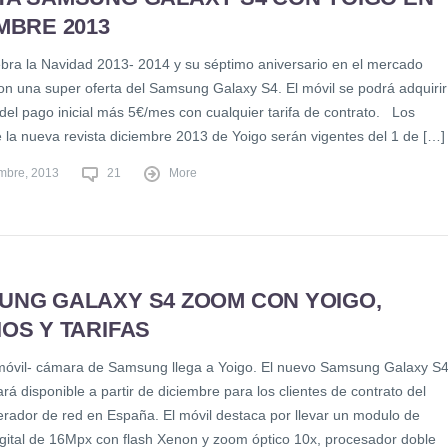
MBRE 2013
ebra la Navidad 2013- 2014 y su séptimo aniversario en el mercado
on una super oferta del Samsung Galaxy S4. El móvil se podrá adquirir
del pago inicial más 5€/mes con cualquier tarifa de contrato. Los
e la nueva revista diciembre 2013 de Yoigo serán vigentes del 1 de […]
embre, 2013
21
More
UNG GALAXY S4 ZOOM CON YOIGO,
OS Y TARIFAS
 móvil- cámara de Samsung llega a Yoigo. El nuevo Samsung Galaxy S
á disponible a partir de diciembre para los clientes de contrato del
erador de red en España. El móvil destaca por llevar un modulo de
gital de 16Mpx con flash Xenon y zoom óptico 10x, procesador doble