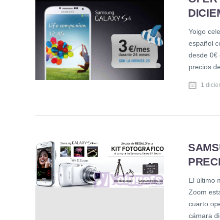
DICIE
Yoigo cel
español c
desde 0€ 
precios d
1 dici
SAMS
PRECI
El último
Zoom estar
cuarto op
cámara di