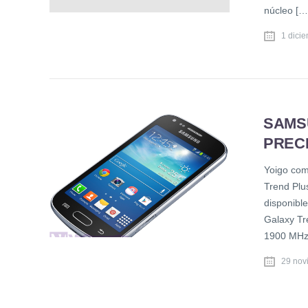
núcleo […
1 dici
SAMS
PRECI
Yoigo com
Trend Plu
disponibl
Galaxy Tr
1900 MHz
29 nov