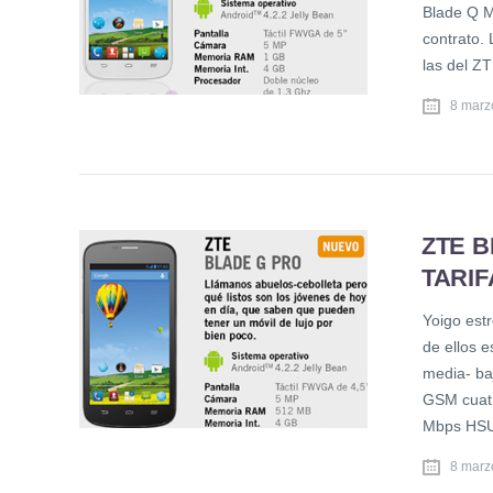
Blade Q M
contrato.
las del Z
8 marz
ZTE B
TARIF
Yoigo est
de ellos 
media- baj
GSM cuat
Mbps HSU
8 marz