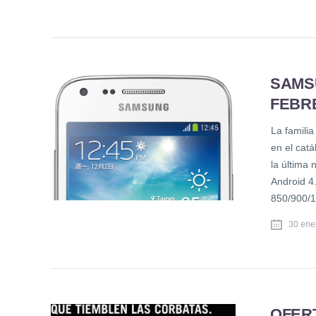
SAMS
FEBR
La famili
en el cat
la última
Android 4
850/900/
30 ene
OFER