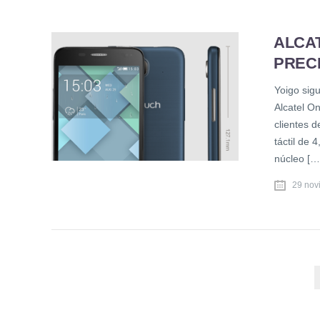
ALCAT
PRECI
Yoigo sig
Alcatel O
clientes d
táctil de
núcleo […
29 nov