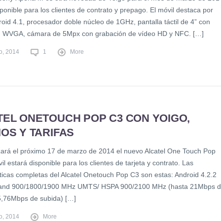
ponible para los clientes de contrato y prepago. El móvil destaca por
roid 4.1, procesador doble núcleo de 1GHz, pantalla táctil de 4” con
n WVGA, cámara de 5Mpx con grabación de vídeo HD y NFC. […]
o, 2014
1
More
TEL ONETOUCH POP C3 CON YOIGO,
OS Y TARIFAS
zará el próximo 17 de marzo de 2014 el nuevo Alcatel One Touch Pop
il estará disponible para los clientes de tarjeta y contrato. Las
sticas completas del Alcatel Onetouch Pop C3 son estas: Android 4.2.2
and 900/1800/1900 MHz UMTS/ HSPA 900/2100 MHz (hasta 21Mbps 
5,76Mbps de subida) […]
o, 2014
More