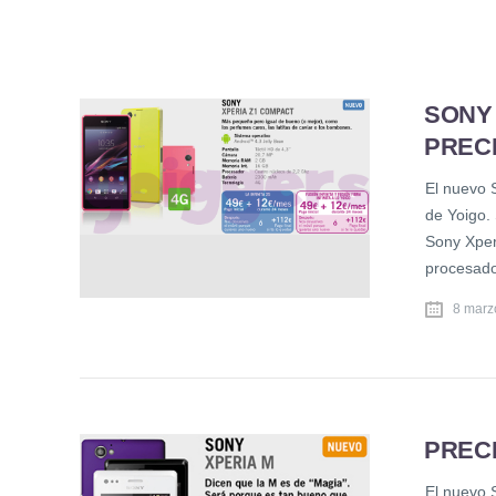
SONY 
PRECI
El nuevo 
de Yoigo.
Sony Xper
procesado
8 marz
PREC
El nuevo 