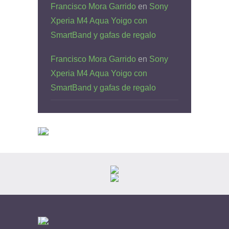
Francisco Mora Garrido
en
Sony
Xperia M4 Aqua Yoigo con
SmartBand y gafas de regalo
Francisco Mora Garrido
en
Sony
Xperia M4 Aqua Yoigo con
SmartBand y gafas de regalo