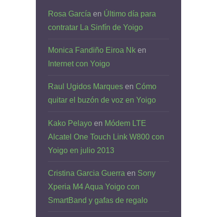
Rosa García
en
Último día para
contratar La Sinfín de Yoigo
Monica Fandiño Eiroa Nk
en
Internet con Yoigo
Raul Ugidos Marques
en
Cómo
quitar el buzón de voz en Yoigo
Kako Pelayo
en
Módem LTE
Alcatel One Touch Link W800 con
Yoigo en julio 2013
Cristina Garcia Guerra
en
Sony
Xperia M4 Aqua Yoigo con
SmartBand y gafas de regalo