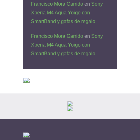
Francisco Mora Garrido
en
Sony
Xperia M4 Aqua Yoigo con
SmartBand y gafas de regalo
Francisco Mora Garrido
en
Sony
Xperia M4 Aqua Yoigo con
SmartBand y gafas de regalo