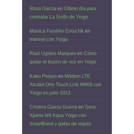
Rosa García
en
Último día para
contratar La Sinfín de Yoigo
Monica Fandiño Eiroa Nk
en
Internet con Yoigo
Raul Ugidos Marques
en
Cómo
quitar el buzón de voz en Yoigo
Kako Pelayo
en
Módem LTE
Alcatel One Touch Link W800 con
Yoigo en julio 2013
Cristina Garcia Guerra
en
Sony
Xperia M4 Aqua Yoigo con
SmartBand y gafas de regalo