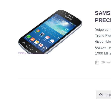
SAMS
PRECI
Yoigo com
Trend Plu
disponibl
Galaxy Tr
1900 MHz
29 nov
Older p