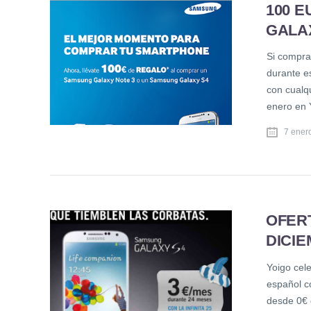
100 
GALAX
Si compra
durante e
con cualq
enero en 
7 ener
OFER
DICIE
Yoigo cel
español c
desde 0€ 