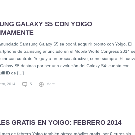
UNG GALAXY S5 CON YOIGO
IMAMENTE
 anunciado Samsung Galaxy S5 se podrá adquirir pronto con Yoigo. El
artphone de Samsung anunciado en el Mobile World Congress 2014 s
irir con contrato Yoigo y a un precio atractivo, como siempre. El nuev
alaxy S5 destaca por ser una evolución del Galaxy S4: cuenta con
FullHD de […]
rero, 2014
5
More
ES GRATIS EN YOIGO: FEBRERO 2014
 mes de febrero Yoigo también ofrece móviles gratis, por 0 euros sin