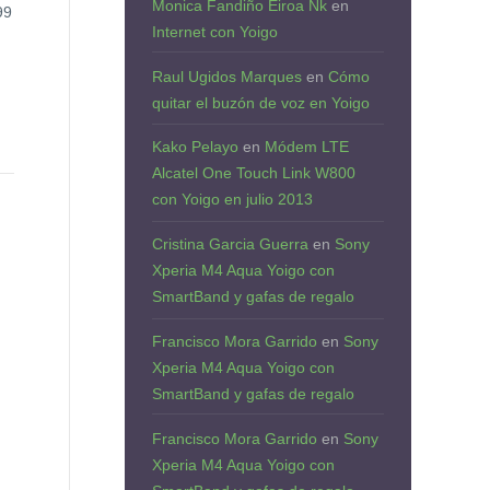
Monica Fandiño Eiroa Nk
en
99
Internet con Yoigo
Raul Ugidos Marques
en
Cómo
quitar el buzón de voz en Yoigo
Kako Pelayo
en
Módem LTE
Alcatel One Touch Link W800
con Yoigo en julio 2013
Cristina Garcia Guerra
en
Sony
Xperia M4 Aqua Yoigo con
SmartBand y gafas de regalo
Francisco Mora Garrido
en
Sony
Xperia M4 Aqua Yoigo con
SmartBand y gafas de regalo
Francisco Mora Garrido
en
Sony
Xperia M4 Aqua Yoigo con