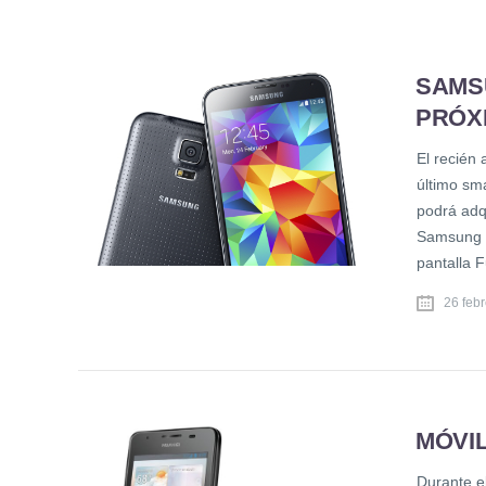
SAMS
PRÓX
El recién
último sm
podrá adqu
Samsung G
pantalla 
26 feb
MÓVIL
Durante el