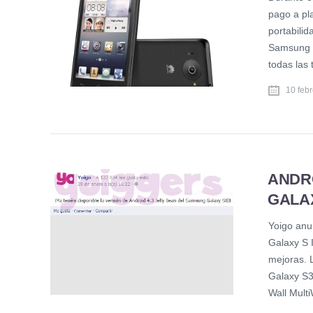
pago a pla
portabili
Samsung E
todas las 
10 feb
ANDRO
GALAX
Yoigo anu
Galaxy S 
mejoras. 
Galaxy S3
Wall Mult