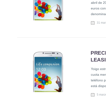
abril de 
euros con 
denominad
31 mar
PREC
LEAS
Yoigo est
cuota mens
teléfono p
está disp
5 marz