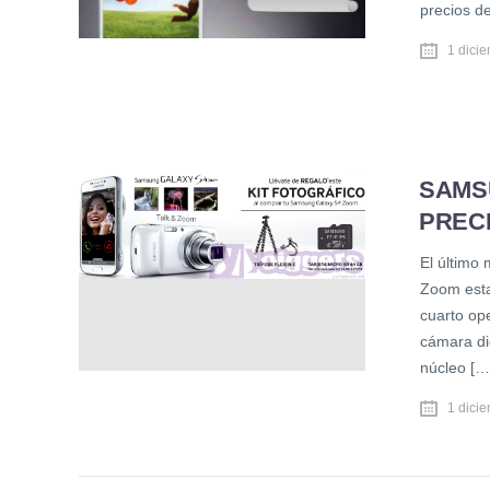
precios d
1 dici
SAMS
PRECI
El último
Zoom estar
cuarto op
cámara di
núcleo […
1 dici