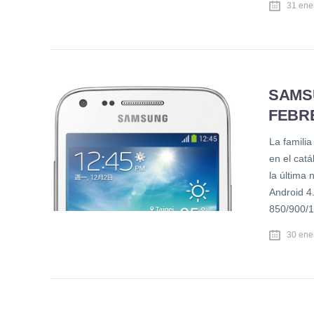
31 ene
SAMS
FEBR
La famili
en el cat
la última
Android 4
850/900/
30 ene