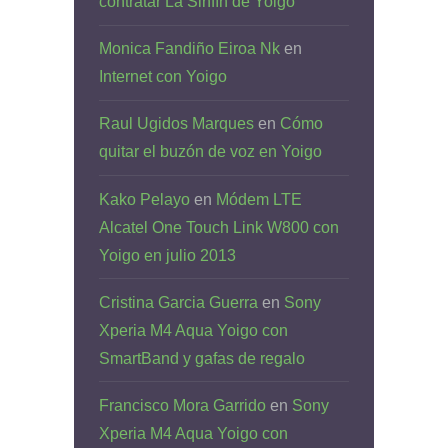
contratar La Sinfín de Yoigo
Monica Fandiño Eiroa Nk
en
Internet con Yoigo
Raul Ugidos Marques
en
Cómo
quitar el buzón de voz en Yoigo
Kako Pelayo
en
Módem LTE
Alcatel One Touch Link W800 con
Yoigo en julio 2013
Cristina Garcia Guerra
en
Sony
Xperia M4 Aqua Yoigo con
SmartBand y gafas de regalo
Francisco Mora Garrido
en
Sony
Xperia M4 Aqua Yoigo con