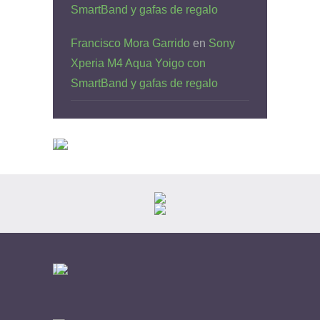
SmartBand y gafas de regalo
Francisco Mora Garrido
en
Sony
Xperia M4 Aqua Yoigo con
SmartBand y gafas de regalo