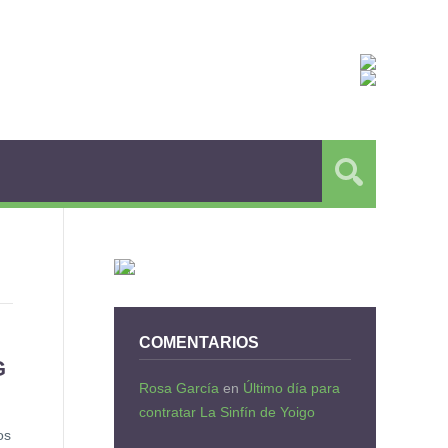
COMENTARIOS
G
Rosa García
en
Último día para
contratar La Sinfín de Yoigo
os