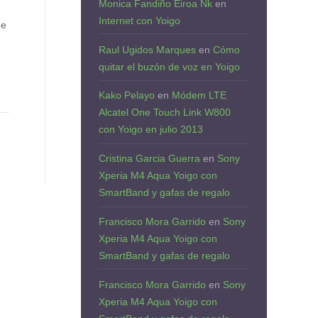
Monica Fandiño Eiroa Nk
en
Internet con Yoigo
de
Raul Ugidos Marques
en
Cómo
quitar el buzón de voz en Yoigo
Kako Pelayo
en
Módem LTE
Alcatel One Touch Link W800
con Yoigo en julio 2013
Cristina Garcia Guerra
en
Sony
Xperia M4 Aqua Yoigo con
SmartBand y gafas de regalo
Francisco Mora Garrido
en
Sony
Xperia M4 Aqua Yoigo con
SmartBand y gafas de regalo
Francisco Mora Garrido
en
Sony
Xperia M4 Aqua Yoigo con