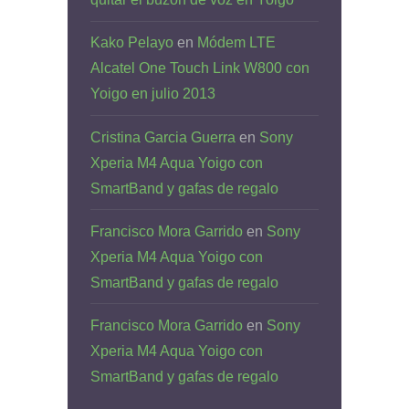
Kako Pelayo
en
Módem LTE
Alcatel One Touch Link W800 con
Yoigo en julio 2013
Cristina Garcia Guerra
en
Sony
Xperia M4 Aqua Yoigo con
SmartBand y gafas de regalo
Francisco Mora Garrido
en
Sony
Xperia M4 Aqua Yoigo con
SmartBand y gafas de regalo
Francisco Mora Garrido
en
Sony
Xperia M4 Aqua Yoigo con
SmartBand y gafas de regalo