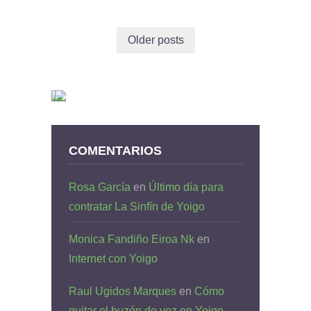
Older posts
COMENTARIOS
Rosa García
en
Último día para
contratar La Sinfín de Yoigo
Monica Fandiño Eiroa Nk
en
Internet con Yoigo
Raul Ugidos Marques
en
Cómo
quitar el buzón de voz en Yoigo