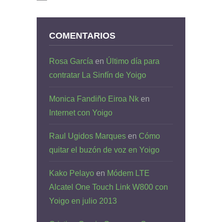
COMENTARIOS
Rosa García
en
Último día para
contratar La Sinfín de Yoigo
Monica Fandiño Eiroa Nk
en
Internet con Yoigo
Raul Ugidos Marques
en
Cómo
quitar el buzón de voz en Yoigo
Kako Pelayo
en
Módem LTE
Alcatel One Touch Link W800 con
Yoigo en julio 2013