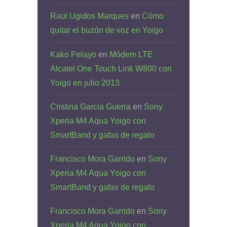
Raul Ugidos Marques
en
Cómo
quitar el buzón de voz en Yoigo
Kako Pelayo
en
Módem LTE
Alcatel One Touch Link W800 con
Yoigo en julio 2013
Cristina Garcia Guerra
en
Sony
Xperia M4 Aqua Yoigo con
SmartBand y gafas de regalo
Francisco Mora Garrido
en
Sony
Xperia M4 Aqua Yoigo con
SmartBand y gafas de regalo
Francisco Mora Garrido
en
Sony
Xperia M4 Aqua Yoigo con