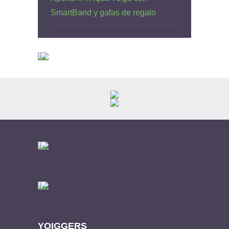
SmartBand y gafas de regalo
YOIGGERS