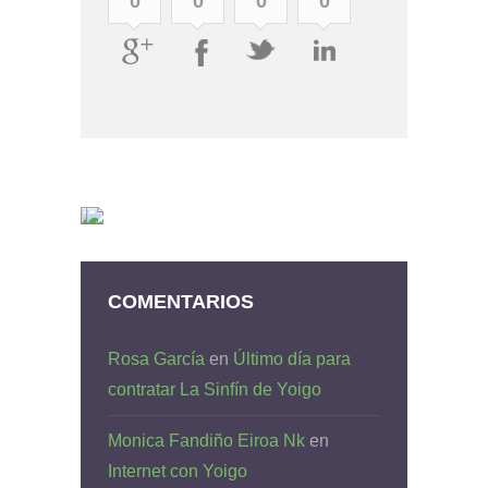
0
0
0
0
COMENTARIOS
Rosa García
en
Último día para
contratar La Sinfín de Yoigo
Monica Fandiño Eiroa Nk
en
Internet con Yoigo