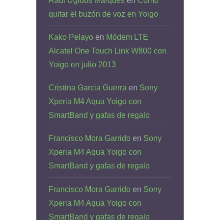
Raul Ugidos Marques
en
Cómo
quitar el buzón de voz en Yoigo
Kako Pelayo
en
Módem LTE
Alcatel One Touch Link W800 con
Yoigo en julio 2013
Cristina Garcia Guerra
en
Sony
Xperia M4 Aqua Yoigo con
SmartBand y gafas de regalo
Francisco Mora Garrido
en
Sony
Xperia M4 Aqua Yoigo con
SmartBand y gafas de regalo
Francisco Mora Garrido
en
Sony
Xperia M4 Aqua Yoigo con
SmartBand y gafas de regalo