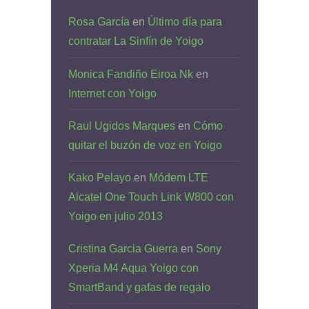
Rosa García
en
Último día para
contratar La Sinfín de Yoigo
Monica Fandiño Eiroa Nk
en
Internet con Yoigo
Raul Ugidos Marques
en
Cómo
quitar el buzón de voz en Yoigo
Kako Pelayo
en
Módem LTE
Alcatel One Touch Link W800 con
Yoigo en julio 2013
Cristina Garcia Guerra
en
Sony
Xperia M4 Aqua Yoigo con
SmartBand y gafas de regalo