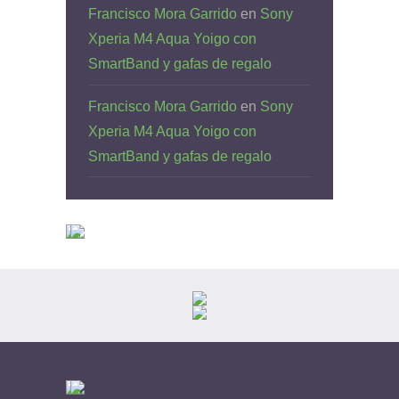
Francisco Mora Garrido
en
Sony
Xperia M4 Aqua Yoigo con
SmartBand y gafas de regalo
Francisco Mora Garrido
en
Sony
Xperia M4 Aqua Yoigo con
SmartBand y gafas de regalo