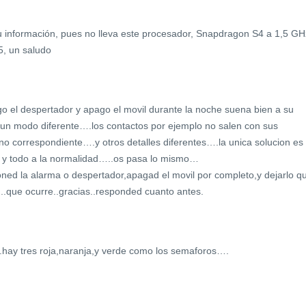
su información, pues no lleva este procesador, Snapdragon S4 a 1,5 GH
5, un saludo
 el despertador y apago el movil durante la noche suena bien a su
 un modo diferente….los contactos por ejemplo no salen con sus
no correspondiente….y otros detalles diferentes….la unica solucion es
 y todo a la normalidad…..os pasa lo mismo…
ed la alarma o despertador,apagad el movil por completo,y dejarlo q
..que ocurre..gracias..responded cuanto antes.
….hay tres roja,naranja,y verde como los semaforos….