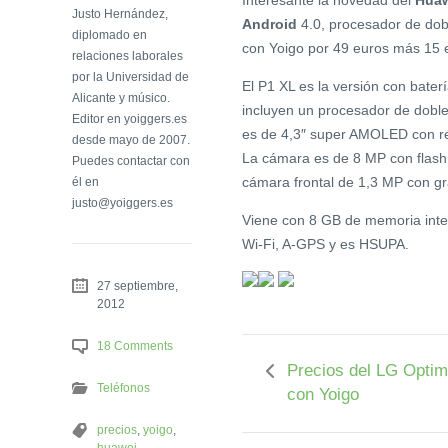
Interesante la novedad del
Huaw
Justo Hernández,
Android
4.0, procesador de dob
diplomado en
con Yoigo por 49 euros más 15 e
relaciones laborales
por la Universidad de
El P1 XL es la versión con bater
Alicante y músico.
incluyen un procesador de dobl
Editor en yoiggers.es
es de 4,3″ super AMOLED con res
desde mayo de 2007.
La cámara es de 8 MP con flash
Puedes contactar con
cámara frontal de 1,3 MP con g
él en
justo@yoiggers.es
Viene con 8 GB de memoria inte
Wi-Fi, A-GPS y es HSUPA.
27 septiembre,
2012
18 Comments
Precios del LG Opti
Teléfonos
con Yoigo
precios
,
yoigo
,
huawei
,