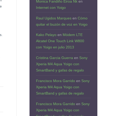
on
Monica Fandiño Eiroa Nk
en
le
Internet con Yoigo
Raul Ugidos Marques
en
Cómo
quitar el buzón de voz en Yoigo
s.
Kako Pelayo
en
Módem LTE
Alcatel One Touch Link W800
con Yoigo en julio 2013
e
Cristina Garcia Guerra
en
Sony
Xperia M4 Aqua Yoigo con
SmartBand y gafas de regalo
Francisco Mora Garrido
en
Sony
Xperia M4 Aqua Yoigo con
SmartBand y gafas de regalo
Francisco Mora Garrido
en
Sony
Xperia M4 Aqua Yoigo con