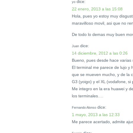
dice:
yo
22 enero, 2013 a las 15:08
Hola, pues yo estoy muy disgust
maravilloso movil, asi que no re
De todo lo demas muy buen mov
dice:
Juan
14 diciembre, 2012 a las 0:26
Bueno, pues desde hace varias 
El terminal me parece de lujo y
que se mueven mucho, y de la ca
G3 (yoigo) y el XL (vodafone, si
Me integro en la era huawei y d
los terminales….
dice:
Fernando Alonso
1 mayo, 2013 a las 12:33
Me parece acertado, admite ajust
dice: