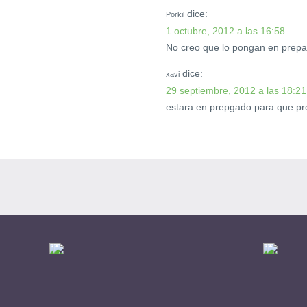
dice:
Porkil
1 octubre, 2012 a las 16:58
No creo que lo pongan en prep
dice:
xavi
29 septiembre, 2012 a las 18:21
estara en prepgado para que pr