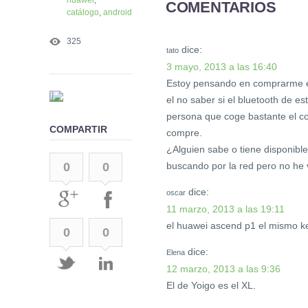
COMENTARIOS
catálogo
,
android
325
dice:
tato
3 mayo, 2013 a las 16:40
Estoy pensando en comprarme en
el no saber si el bluetooth de e
persona que coge bastante el co
COMPARTIR
compre.
¿Alguien sabe o tiene disponible
buscando por la red pero no he 
0
0
dice:
oscar
11 marzo, 2013 a las 19:11
el huawei ascend p1 el mismo ke
0
0
dice:
Elena
12 marzo, 2013 a las 9:36
El de Yoigo es el XL.