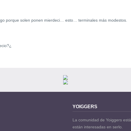
ago porque solen ponen mierdeci… esto… terminales más modestos.
ecio?¿
YOIGGERS
La comunidad de Yoiggers está
están interesadas en serlo.