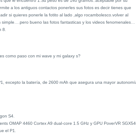
 que le encuentro 1.Su peso es de 140 gramos..aceptable por su
rmite a los antiguos contactos ponerles sus fotos es decir tienes que
dir si quieres ponerle la fotito al lado ,algo rocambolesco.volver al
tan simple….pero bueno las fotos fantasticas y los videos fenomenales…
n 8.
des como paso con mi wave y mi galaxy s?
 P1, excepto la batería, de 2600 mAh que asegura una mayor autonomí
gon S4.
ments OMAP 4460 Cortex A9 dual-core 1.5 GHz y GPU PoverVR SGX54
ue el P1.