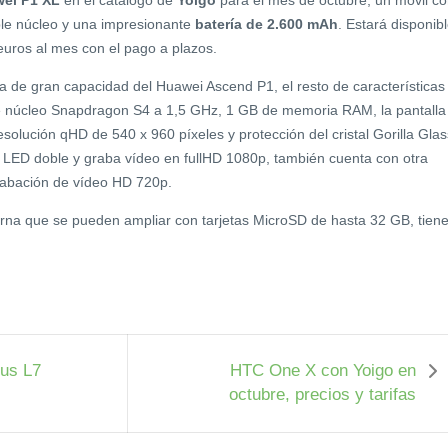
ei P1 XL
en el catálogo de
Yoigo
para el mes de octubre, un móvil c
le núcleo y una impresionante
batería de 2.600 mAh
. Estará disponib
uros al mes con el pago a plazos.
ía de gran capacidad del Huawei Ascend P1, el resto de características
e núcleo Snapdragon S4 a 1,5 GHz, 1 GB de memoria RAM, la pantalla
olución qHD de 540 x 960 píxeles y protección del cristal Gorilla Glas
 LED doble y graba vídeo en fullHD 1080p, también cuenta con otra
rabación de vídeo HD 720p.
rna que se pueden ampliar con tarjetas MicroSD de hasta 32 GB, tien
mus L7
HTC One X con Yoigo en
octubre, precios y tarifas