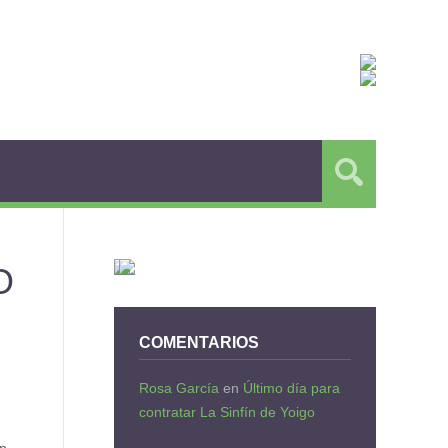
O
COMENTARIOS
Rosa García
en
Último día para
contratar La Sinfín de Yoigo