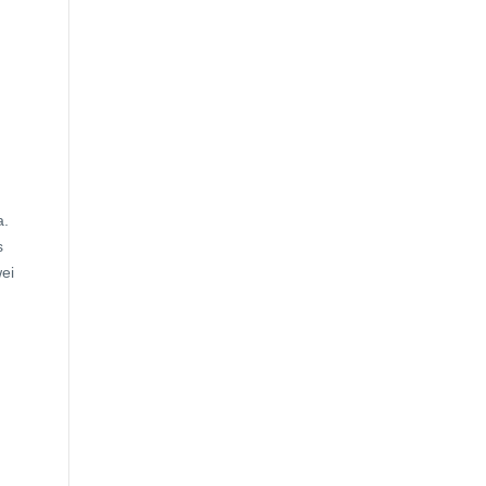
a.
s
ei