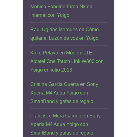
Monica Fandiño Eiroa Nk
en
Internet con Yoigo
Raul Ugidos Marques
en
Cómo
quitar el buzón de voz en Yoigo
Kako Pelayo
en
Módem LTE
Alcatel One Touch Link W800 con
Yoigo en julio 2013
Cristina Garcia Guerra
en
Sony
Xperia M4 Aqua Yoigo con
SmartBand y gafas de regalo
Francisco Mora Garrido
en
Sony
Xperia M4 Aqua Yoigo con
SmartBand y gafas de regalo