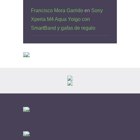
Francisco Mora Garrido
en
Sony
Xperia M4 Aqua Yoigo con
SmartBand y gafas de regalo