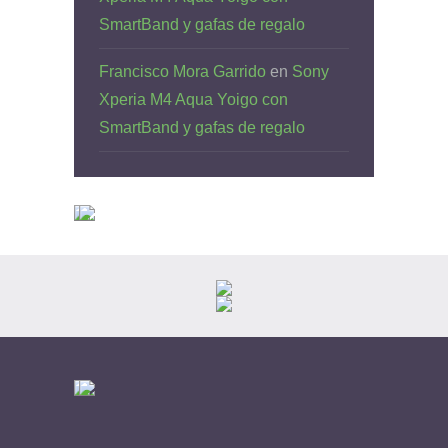
SmartBand y gafas de regalo
Francisco Mora Garrido
en
Sony
Xperia M4 Aqua Yoigo con
SmartBand y gafas de regalo