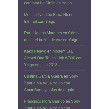
contratar La Sinfín de Yoigo
Monica Fandiño Eiroa Nk
en
Internet con Yoigo
Raul Ugidos Marques
en
Cómo
quitar el buzón de voz en Yoigo
Kako Pelayo
en
Módem LTE
Alcatel One Touch Link W800 con
Yoigo en julio 2013
Cristina Garcia Guerra
en
Sony
Xperia M4 Aqua Yoigo con
SmartBand y gafas de regalo
Francisco Mora Garrido
en
Sony
Xperia M4 Aqua Yoigo con