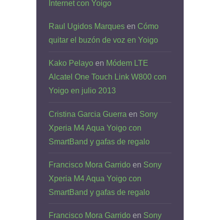
Internet con Yoigo
Raul Ugidos Marques
en
Cómo
quitar el buzón de voz en Yoigo
Kako Pelayo
en
Módem LTE
Alcatel One Touch Link W800 con
Yoigo en julio 2013
Cristina Garcia Guerra
en
Sony
Xperia M4 Aqua Yoigo con
SmartBand y gafas de regalo
Francisco Mora Garrido
en
Sony
Xperia M4 Aqua Yoigo con
SmartBand y gafas de regalo
Francisco Mora Garrido
en
Sony