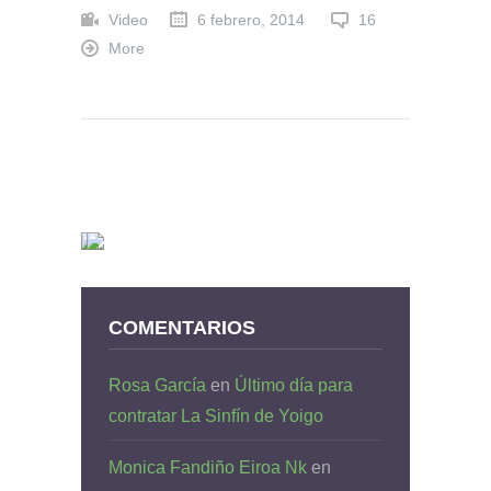
Video
6 febrero, 2014
16
More
COMENTARIOS
Rosa García
en
Último día para
contratar La Sinfín de Yoigo
Monica Fandiño Eiroa Nk
en