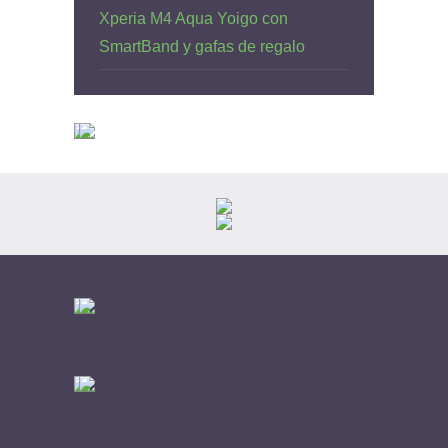
Xperia M4 Aqua Yoigo con
SmartBand y gafas de regalo