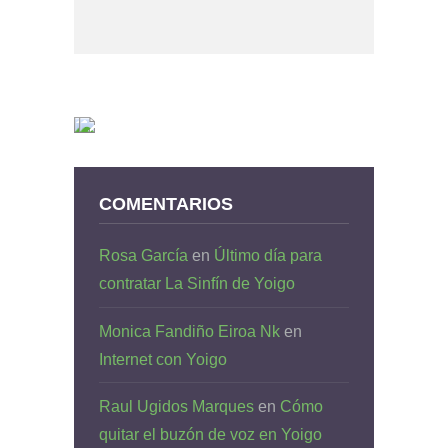
COMENTARIOS
Rosa García
en
Último día para
contratar La Sinfín de Yoigo
Monica Fandiño Eiroa Nk
en
Internet con Yoigo
Raul Ugidos Marques
en
Cómo
quitar el buzón de voz en Yoigo