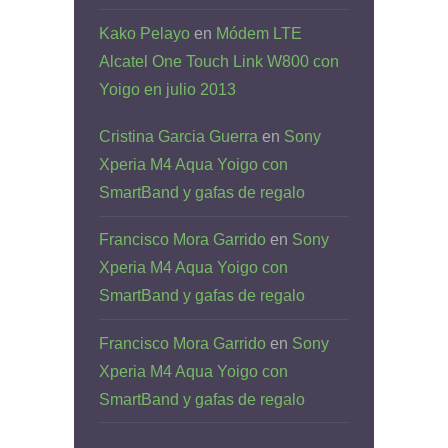
Kako Pelayo
en
Módem LTE
Alcatel One Touch Link W800 con
Yoigo en julio 2013
Cristina Garcia Guerra
en
Sony
Xperia M4 Aqua Yoigo con
SmartBand y gafas de regalo
Francisco Mora Garrido
en
Sony
Xperia M4 Aqua Yoigo con
SmartBand y gafas de regalo
Francisco Mora Garrido
en
Sony
Xperia M4 Aqua Yoigo con
SmartBand y gafas de regalo