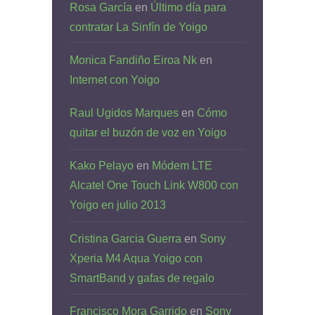
Rosa García
en
Último día para
contratar La Sinfín de Yoigo
Monica Fandiño Eiroa Nk
en
Internet con Yoigo
Raul Ugidos Marques
en
Cómo
quitar el buzón de voz en Yoigo
Kako Pelayo
en
Módem LTE
Alcatel One Touch Link W800 con
Yoigo en julio 2013
Cristina Garcia Guerra
en
Sony
Xperia M4 Aqua Yoigo con
SmartBand y gafas de regalo
Francisco Mora Garrido
en
Sony