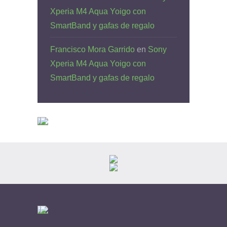
Xperia M4 Aqua Yoigo con
SmartBand y gafas de regalo
Francisco Mora Garrido
en
Sony
Xperia M4 Aqua Yoigo con
SmartBand y gafas de regalo