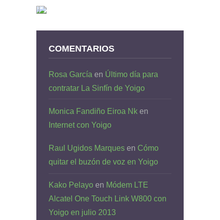
COMENTARIOS
Rosa García
en
Último día para
contratar La Sinfín de Yoigo
Monica Fandiño Eiroa Nk
en
Internet con Yoigo
Raul Ugidos Marques
en
Cómo
quitar el buzón de voz en Yoigo
Kako Pelayo
en
Módem LTE
Alcatel One Touch Link W800 con
Yoigo en julio 2013