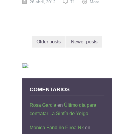
26 abril, 2012
71
More
Older posts
Newer posts
COMENTARIOS
Rosa García
en
Último día para
contratar La Sinfín de Yoigo
Monica Fandiño Eiroa Nk
en