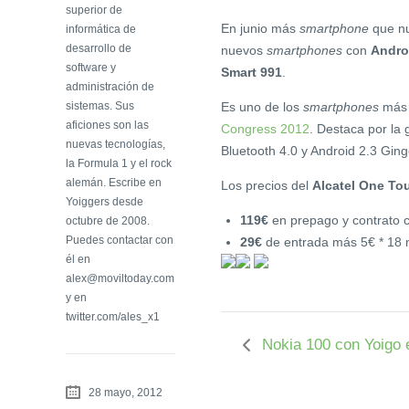
superior de
En junio más
smartphone
que n
informática de
desarrollo de
nuevos
smartphones
con
Andro
software y
Smart 991
.
administración de
sistemas. Sus
Es uno de los
smartphones
más i
aficiones son las
Congress 2012
. Destaca por la 
nuevas tecnologías,
Bluetooth 4.0 y Android 2.3 Gin
la Formula 1 y el rock
alemán. Escribe en
Los precios del
Alcatel One To
Yoiggers desde
119€
en prepago y contrato 
octubre de 2008.
Puedes contactar con
29€
de entrada más 5€ * 18 
él en
alex@moviltoday.com
y en
twitter.com/ales_x1
Nokia 100 con Yoigo 
28 mayo, 2012