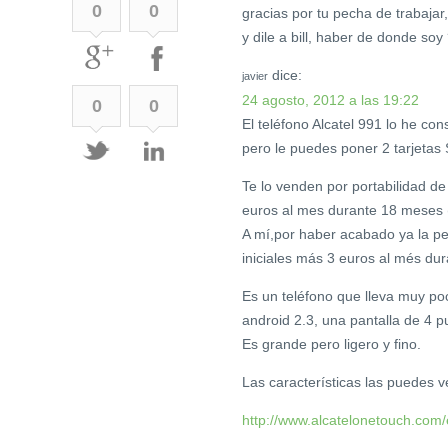
0
0
gracias por tu pecha de trabajar
y dile a bill, haber de donde soy
dice:
javier
24 agosto, 2012 a las 19:22
0
0
El teléfono Alcatel 991 lo he co
pero le puedes poner 2 tarjetas
Te lo venden por portabilidad de
euros al mes durante 18 meses 
A mí,por haber acabado ya la p
iniciales más 3 euros al més dur
Es un teléfono que lleva muy p
android 2.3, una pantalla de 4 
Es grande pero ligero y fino.
Las características las puedes v
http://www.alcatelonetouch.com