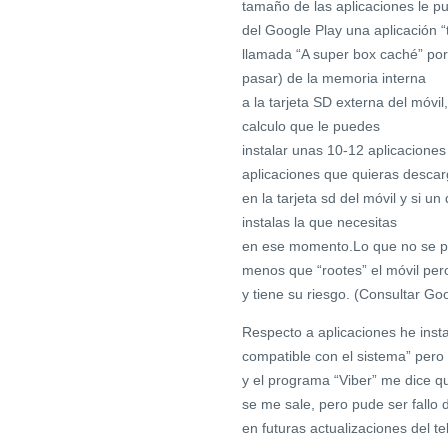
tamaño de las aplicaciones le p
del Google Play una aplicación “
llamada “A super box caché” por
pasar) de la memoria interna
a la tarjeta SD externa del móvil
calculo que le puedes
instalar unas 10-12 aplicacione
aplicaciones que quieras desca
en la tarjeta sd del móvil y si u
instalas la que necesitas
en ese momento.Lo que no se pue
menos que “rootes” el móvil per
y tiene su riesgo. (Consultar Go
Respecto a aplicaciones he inst
compatible con el sistema” pero
y el programa “Viber” me dice qu
se me sale, pero pude ser fallo d
en futuras actualizaciones del te