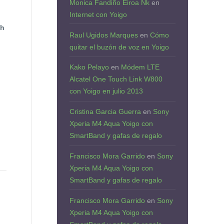
Monica Fandiño Eiroa Nk
en
Internet con Yoigo
ch
Raul Ugidos Marques
en
Cómo
quitar el buzón de voz en Yoigo
Kako Pelayo
en
Módem LTE
Alcatel One Touch Link W800
con Yoigo en julio 2013
Cristina Garcia Guerra
en
Sony
Xperia M4 Aqua Yoigo con
SmartBand y gafas de regalo
Francisco Mora Garrido
en
Sony
Xperia M4 Aqua Yoigo con
SmartBand y gafas de regalo
Francisco Mora Garrido
en
Sony
Xperia M4 Aqua Yoigo con