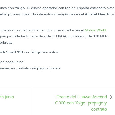
unca con
Yoigo
. El cuarto operador con red en España estrenará siete
id
el próximo mes. Uno de estos
smartphones
es el
Alcatel One Tou
nteresantes del fabricante chino presentados en el
Mobile World
gran pantalla táctil capacitiva de 4” HVGA, procesador de 800 MHz,
gerbread.
uch Smart 991
con
Yoigo
son estos:
con pago único
meses en contrato con pago a plazos
en junio
Precio del Huawei Ascend
G300 con Yoigo, prepago y
contrato