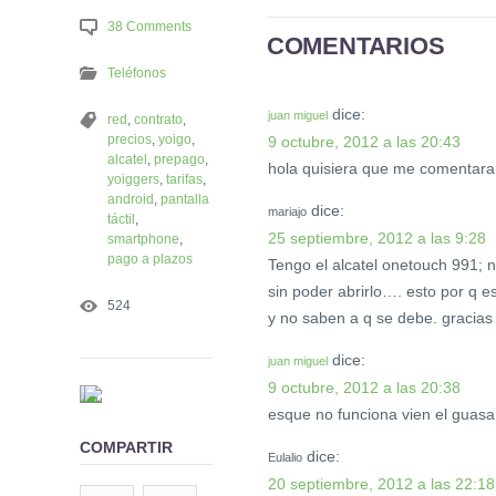
38 Comments
COMENTARIOS
Teléfonos
dice:
juan miguel
red
,
contrato
,
precios
,
yoigo
,
9 octubre, 2012 a las 20:43
alcatel
,
prepago
,
hola quisiera que me comentaran
yoiggers
,
tarifas
,
android
,
pantalla
dice:
mariajo
táctil
,
25 septiembre, 2012 a las 9:28
smartphone
,
pago a plazos
Tengo el alcatel onetouch 991; n
sin poder abrirlo…. esto por q e
524
y no saben a q se debe. gracias
dice:
juan miguel
9 octubre, 2012 a las 20:38
esque no funciona vien el guasa
COMPARTIR
dice:
Eulalio
20 septiembre, 2012 a las 22:18