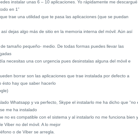
uedes instalar unas 6 – 10 aplicaciones. Yo rápidamente me descargué
todo en 1”
que trae una utilidad que te pasa las aplicaciones (que se puedan
, así dejas algo más de sitio en la memoria interna del móvil. Aún así
s de tamaño pequeño- medio. De todas formas puedes llevar las
rgadas
n día necesitas una con urgencia pues desinstalas alguna del móvil e
den borrar son las aplicaciones que trae instalada por defecto a
o ésto hay que saber hacerlo
ogle)
alado Whatsapp y va perfecto, Skype el instalarlo me ha dicho que “no 
 se me ha instalado
e no es compatible con el sistema y al instalarlo no me funciona bien 
e Viber no del móvil. A lo mejor
léfono o de Viber se arregla.