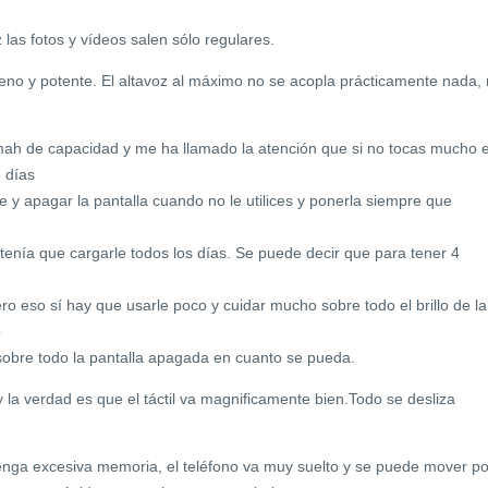
 las fotos y vídeos salen sólo regulares.
no y potente. El altavoz al máximo no se acopla prácticamente nada, 
mah de capacidad y me ha llamado la atención que si no tocas mucho e
3 días
e y apagar la pantalla cuando no le utilices y ponerla siempre que
enía que cargarle todos los días. Se puede decir que para tener 4
ero eso sí hay que usarle poco y cuidar mucho sobre todo el brillo de la
o
y sobre todo la pantalla apagada en cuanto se pueda.
 y la verdad es que el táctil va magnificamente bien.Todo se desliza
nga excesiva memoria, el teléfono va muy suelto y se puede mover po