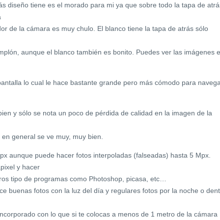
s diseño tiene es el morado para mi ya que sobre todo la tapa de atrá
a
r de la cámara es muy chulo. El blanco tiene la tapa de atrás sólo
mplón, aunque el blanco también es bonito. Puedes ver las imágenes 
 pantalla lo cual le hace bastante grande pero más cómodo para navega
bien y sólo se nota un poco de pérdida de calidad en la imagen de la
en general se ve muy, muy bien.
x aunque puede hacer fotos interpoladas (falseadas) hasta 5 Mpx.
pixel y hacer
tros tipo de programas como Photoshop, picasa, etc…
ce buenas fotos con la luz del día y regulares fotos por la noche o den
incorporado con lo que si te colocas a menos de 1 metro de la cámara