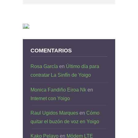
COMENTARIOS
Rosa García
en
Último día para
contratar La Sinfín de Yoigo
Monica Fandiño Eiroa Nk
en
Internet con Yoigo
Raul Ugidos Marques
en
Cómo
quitar el buzón de voz en Yoigo
Kako Pelayo
en
Módem LTE