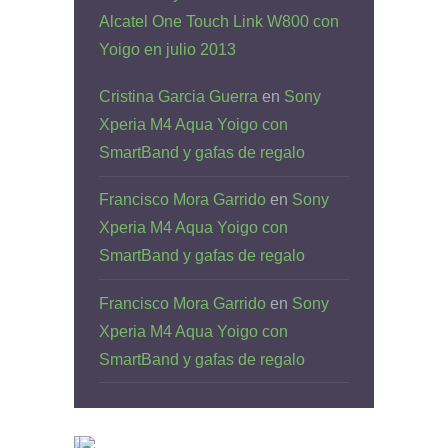
Alcatel One Touch Link W800 con
Yoigo en julio 2013
Cristina Garcia Guerra
en
Sony
Xperia M4 Aqua Yoigo con
SmartBand y gafas de regalo
Francisco Mora Garrido
en
Sony
Xperia M4 Aqua Yoigo con
SmartBand y gafas de regalo
Francisco Mora Garrido
en
Sony
Xperia M4 Aqua Yoigo con
SmartBand y gafas de regalo