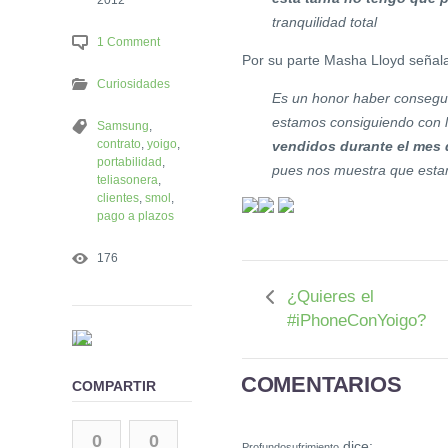
tranquilidad total
1 Comment
Por su parte Masha Lloyd señal
Curiosidades
Es un honor haber consegui
estamos consiguiendo con la
Samsung
,
contrato
,
yoigo
,
vendidos durante el mes 
portabilidad
,
pues nos muestra que estam
teliasonera
,
clientes
,
smol
,
pago a plazos
176
¿Quieres el
#iPhoneConYoigo?
COMENTARIOS
COMPARTIR
0
0
dice:
Profundosufrimiento