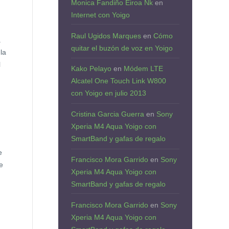
Monica Fandiño Eiroa Nk
en
Internet con Yoigo
Raul Ugidos Marques
en
Cómo
.
quitar el buzón de voz en Yoigo
la
l
Kako Pelayo
en
Módem LTE
Alcatel One Touch Link W800
con Yoigo en julio 2013
Cristina Garcia Guerra
en
Sony
Xperia M4 Aqua Yoigo con
SmartBand y gafas de regalo
e
Francisco Mora Garrido
en
Sony
e
Xperia M4 Aqua Yoigo con
SmartBand y gafas de regalo
Francisco Mora Garrido
en
Sony
Xperia M4 Aqua Yoigo con
a