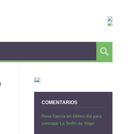
O
COMENTARIOS
Rosa García
en
Último día para
contratar La Sinfín de Yoigo