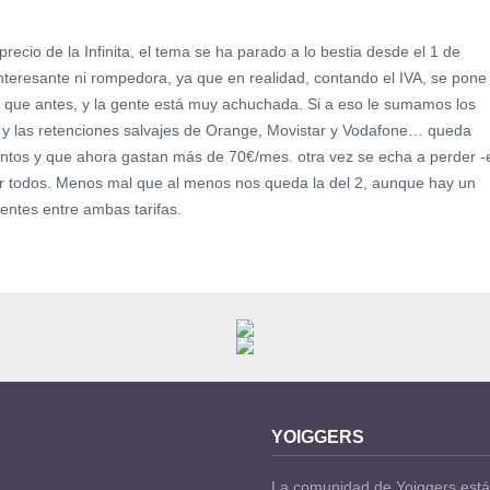
recio de la Infinita, el tema se ha parado a lo bestia desde el 1 de
nteresante ni rompedora, ya que en realidad, contando el IVA, se pone
 que antes, y la gente está muy achuchada. Si a eso le sumamos los
 y las retenciones salvajes de Orange, Movistar y Vodafone… queda
antos y que ahora gastan más de 70€/mes. otra vez se echa a perder -
or todos. Menos mal que al menos nos queda la del 2, aunque hay un
entes entre ambas tarifas.
YOIGGERS
La comunidad de Yoiggers está