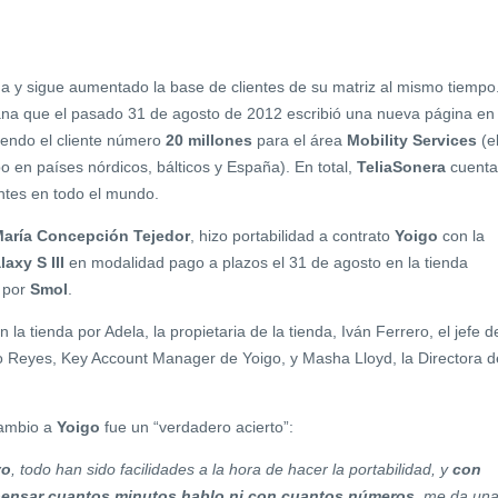
 y sigue aumentado la base de clientes de su matriz al mismo tiempo
a que el pasado 31 de agosto de 2012 escribió una nueva página en 
endo el cliente número
20 millones
para el área
Mobility Services
(e
 en países nórdicos, bálticos y España). En total,
TeliaSonera
cuenta
ntes en todo el mundo.
aría Concepción Tejedor
, hizo portabilidad a contrato
Yoigo
con la
axy S III
en modalidad pago a plazos el 31 de agosto en la tienda
 por
Smol
.
la tienda por Adela, la propietaria de la tienda, Iván Ferrero, el jefe d
o Reyes, Key Account Manager de Yoigo, y Masha Lloyd, la Directora d
cambio a
Yoigo
fue un “verdadero acierto”:
vo
, todo han sido facilidades a la hora de hacer la portabilidad, y
con
 pensar cuantos minutos hablo ni con cuantos números
, me da un