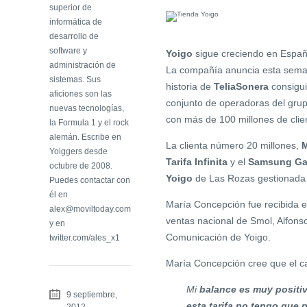
superior de
informática de
desarrollo de
software y
Yoigo
sigue creciendo en España
administración de
La compañía anuncia esta seman
sistemas. Sus
historia de
TeliaSonera
consigui
aficiones son las
conjunto de operadoras del grupo
nuevas tecnologías,
con más de 100 millones de clie
la Formula 1 y el rock
alemán. Escribe en
La clienta número 20 millones,
M
Yoiggers desde
Tarifa Infinita
y el
Samsung Gal
octubre de 2008.
Yoigo
de Las Rozas gestionada
Puedes contactar con
él en
María Concepción fue recibida en 
alex@moviltoday.com
ventas nacional de Smol, Alfons
y en
Comunicación de Yoigo.
twitter.com/ales_x1
María Concepción cree que el 
Mi
balance es muy positi
9 septiembre,
esta tarifa no tengo que
2012