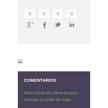
0
0
0
0
COMENTARIOS
Rosa García
en
Último día para
contratar La Sinfín de Yoigo