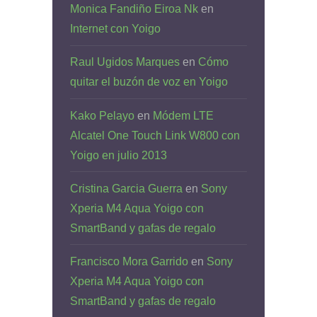
Monica Fandiño Eiroa Nk
en
Internet con Yoigo
Raul Ugidos Marques
en
Cómo
quitar el buzón de voz en Yoigo
Kako Pelayo
en
Módem LTE
Alcatel One Touch Link W800 con
Yoigo en julio 2013
Cristina Garcia Guerra
en
Sony
Xperia M4 Aqua Yoigo con
SmartBand y gafas de regalo
Francisco Mora Garrido
en
Sony
Xperia M4 Aqua Yoigo con
SmartBand y gafas de regalo