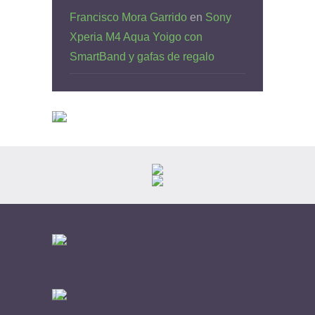
Francisco Mora Garrido
en
Sony
Xperia M4 Aqua Yoigo con
SmartBand y gafas de regalo