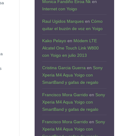
Monica Fandiño Eiroa Nk
en
sa
Internet con Yoigo
Raul Ugidos Marques
en
Cómo
quitar el buzón de voz en Yoigo
Kako Pelayo
en
Módem LTE
Alcatel One Touch Link W800
ra
con Yoigo en julio 2013
Cristina Garcia Guerra
en
Sony
s
Xperia M4 Aqua Yoigo con
SmartBand y gafas de regalo
Francisco Mora Garrido
en
Sony
Xperia M4 Aqua Yoigo con
SmartBand y gafas de regalo
Francisco Mora Garrido
en
Sony
Xperia M4 Aqua Yoigo con