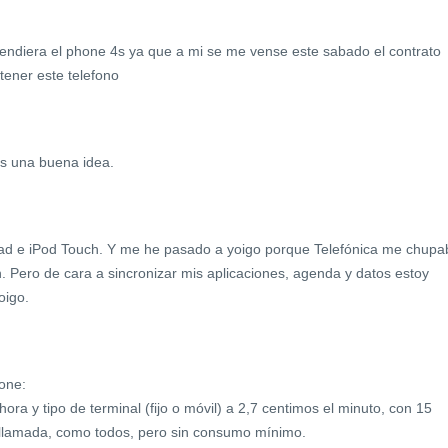
vendiera el phone 4s ya que a mi se me vense este sabado el contrato
 tener este telefono
es una buena idea.
ad e iPod Touch. Y me he pasado a yoigo porque Telefónica me chupa
. Pero de cara a sincronizar mis aplicaciones, agenda y datos estoy
oigo.
one:
ora y tipo de terminal (fijo o móvil) a 2,7 centimos el minuto, con 15
 llamada, como todos, pero sin consumo mínimo.