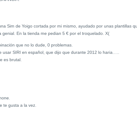
 una Sim de Yoigo cortada por mi mismo, ayudado por unas plantillas q
a genial. En la tienda me pedian 5 € por el troquelado. X(
inación que no lo dude, 0 problemas.
e usar SIRI en español, que dijo que durante 2012 lo haria…..
 es brutal.
hone.
 te gusta a la vez.