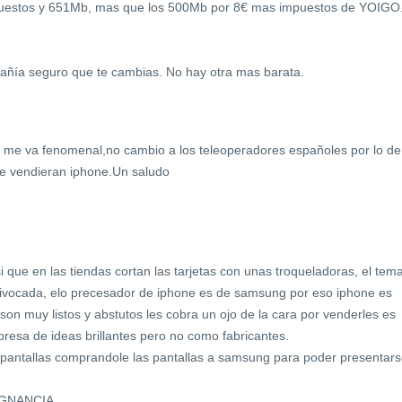
puestos y 651Mb, mas que los 500Mb por 8€ mas impuestos de YOIGO
mpañía seguro que te cambias. No hay otra mas barata.
 me va fenomenal,no cambio a los teleoperadores españoles por lo de
ue vendieran iphone.Un saludo
 que en las tiendas cortan las tarjetas con unas troqueladoras, el tem
vocada, elo precesador de iphone es de samsung por eso iphone es
n muy listos y abstutos les cobra un ojo de la cara por venderles es
esa de ideas brillantes pero no como fabricantes.
 pantallas comprandole las pantallas a samsung para poder presentar
UGNANCIA.