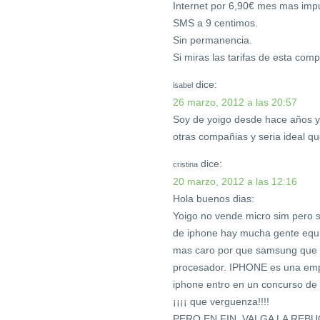
Internet por 6,90€ mes mas im
SMS a 9 centimos.
Sin permanencia.
Si miras las tarifas de esta co
dice:
isabel
26 marzo, 2012 a las 20:57
Soy de yoigo desde hace años y
otras compañias y seria ideal q
dice:
cristina
20 marzo, 2012 a las 12:16
Hola buenos dias:
Yoigo no vende micro sim pero si
de iphone hay mucha gente equi
mas caro por que samsung que so
procesador. IPHONE es una empr
iphone entro en un concurso de
¡¡¡¡ que verguenza!!!!
PERO EN FIN, VALGA LA REB