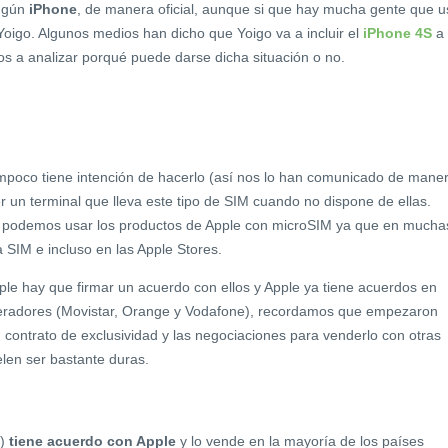
ingún
iPhone
, de manera oficial, aunque si que hay mucha gente que u
Yoigo. Algunos medios han dicho que Yoigo va a incluir el
iPhone 4S
a
 a analizar porqué puede darse dicha situación o no.
mpoco tiene intención de hacerlo (así nos lo han comunicado de mane
der un terminal que lleva este tipo de SIM cuando no dispone de ellas.
 podemos usar los productos de Apple con microSIM ya que en mucha
a SIM e incluso en las Apple Stores.
e hay que firmar un acuerdo con ellos y Apple ya tiene acuerdos en
eradores (Movistar, Orange y Vodafone), recordamos que empezaron
 contrato de exclusividad y las negociaciones para venderlo con otras
len ser bastante duras.
o)
tiene acuerdo con Apple
y lo vende en la mayoría de los países