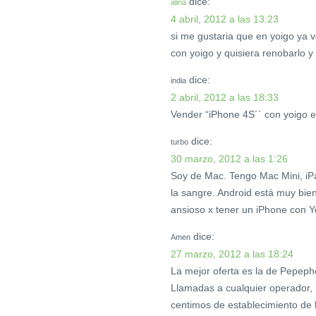
dice:
alina
4 abril, 2012 a las 13:23
si me gustaria que en yoigo ya 
con yoigo y quisiera renobarlo y
dice:
india
2 abril, 2012 a las 18:33
Vender “iPhone 4S´´ con yoigo 
dice:
turbo
30 marzo, 2012 a las 1:26
Soy de Mac. Tengo Mac Mini, iP
la sangre. Android está muy bien
ansioso x tener un iPhone con Y
dice:
Amen
27 marzo, 2012 a las 18:24
La mejor oferta es la de Pepeph
Llamadas a cualquier operador, h
centimos de establecimiento de