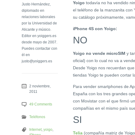
Yoigo
todavía no ha vendido n
Justo Hernández,
el teléfono de la manzanita con 
diplomado en
relaciones laborales
su catálogo próximamente, vamos
por la Universidad de
iPhone 4S con Yoigo:
Alicante y músico.
Editor en yoiggers.es
NO
desde mayo de 2007.
Puedes contactar con
Yoigo no vende microSIM
y ta
él en
oficial) con lo cual no va a ven
justo@yoiggers.es
Desde Yoigo nos recuerdan que
tiendas Yoigo te pueden cortar l
2 noviembre,
Para vender smartphones de Appl
2011
España con los tres grandes op
con Movistar con el que firmó un
49 Comments
compañías en el mismo país sue
SI
Teléfonos
Internet
,
yoigo
,
Telia
(compañía matriz de Yoig
iPhone
,