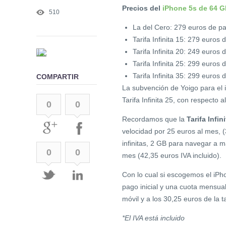
Precios del
iPhone 5s de 64 G
510
La del Cero: 279 euros de p
Tarifa Infinita 15: 279 euro
Tarifa Infinita 20: 249 euro
Tarifa Infinita 25: 299 euro
Tarifa Infinita 35: 299 euro
COMPARTIR
La subvención de Yoigo para el i
Tarifa Infinita 25, con respecto 
0
0
Recordamos que la
Tarifa Infin
velocidad por 25 euros al mes, (
infinitas, 2 GB para navegar a 
0
0
mes (42,35 euros IVA incluido).
Con lo cual si escogemos el iPh
pago inicial y una cuota mensua
móvil y a los 30,25 euros de la ta
*El IVA está incluido