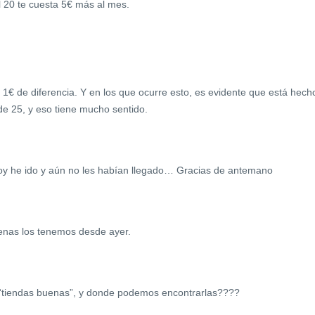
l 20 te cuesta 5€ más al mes.
 1€ de diferencia. Y en los que ocurre esto, es evidente que está hech
de 25, y eso tiene mucho sentido.
oy he ido y aún no les habían llegado… Gracias de antemano
uenas los tenemos desde ayer.
s “tiendas buenas”, y donde podemos encontrarlas????