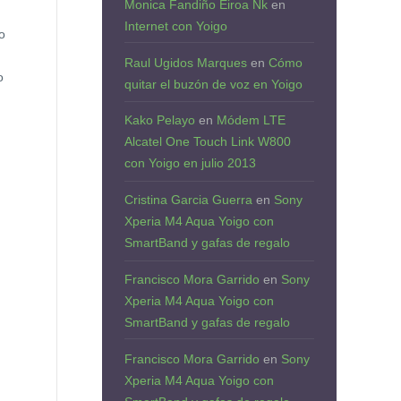
Monica Fandiño Eiroa Nk
en
Internet con Yoigo
o
Raul Ugidos Marques
en
Cómo
o
quitar el buzón de voz en Yoigo
Kako Pelayo
en
Módem LTE
Alcatel One Touch Link W800
con Yoigo en julio 2013
Cristina Garcia Guerra
en
Sony
Xperia M4 Aqua Yoigo con
SmartBand y gafas de regalo
Francisco Mora Garrido
en
Sony
Xperia M4 Aqua Yoigo con
SmartBand y gafas de regalo
Francisco Mora Garrido
en
Sony
Xperia M4 Aqua Yoigo con