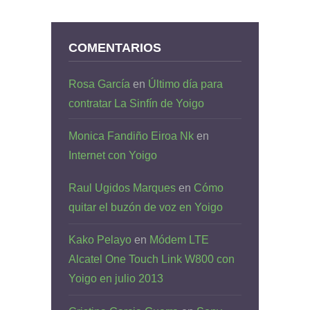
COMENTARIOS
Rosa García
en
Último día para
contratar La Sinfín de Yoigo
Monica Fandiño Eiroa Nk
en
Internet con Yoigo
Raul Ugidos Marques
en
Cómo
quitar el buzón de voz en Yoigo
Kako Pelayo
en
Módem LTE
Alcatel One Touch Link W800 con
Yoigo en julio 2013