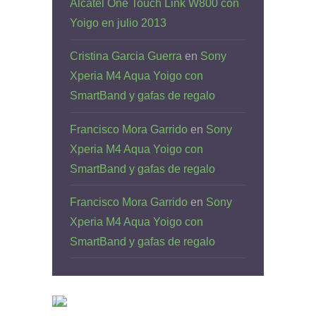
Alcatel One Touch Link W800 con
Yoigo en julio 2013
Cristina Garcia Guerra
en
Sony
Xperia M4 Aqua Yoigo con
SmartBand y gafas de regalo
Francisco Mora Garrido
en
Sony
Xperia M4 Aqua Yoigo con
SmartBand y gafas de regalo
Francisco Mora Garrido
en
Sony
Xperia M4 Aqua Yoigo con
SmartBand y gafas de regalo