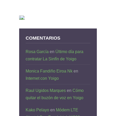
COMENTARIOS
Rosa García
en
Último día para
contratar La Sinfín de Yoigo
Monica Fandiño Eiroa Nk
en
Internet con Yoigo
Raul Ugidos Marques
en
Cómo
quitar el buzón de voz en Yoigo
Kako Pelayo
en
Módem LTE