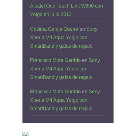
Alcatel One Touch Link W800 con
Yoigo en julio 2013
Cristina Garcia Guerra
en
Sony
Xperia M4 Aqua Yoigo con
SmartBand y gafas de regalo
Francisco Mora Garrido
en
Sony
Xperia M4 Aqua Yoigo con
SmartBand y gafas de regalo
Francisco Mora Garrido
en
Sony
Xperia M4 Aqua Yoigo con
SmartBand y gafas de regalo