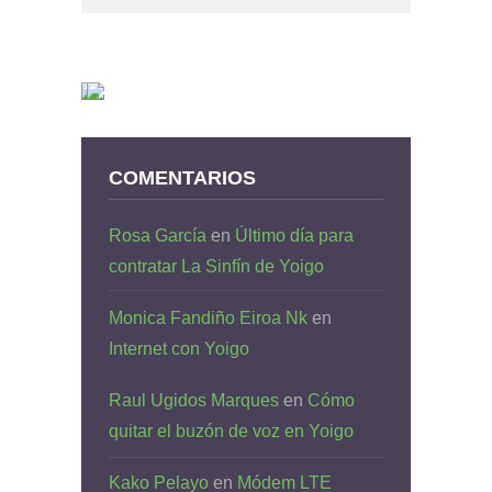
COMENTARIOS
Rosa García
en
Último día para
contratar La Sinfín de Yoigo
Monica Fandiño Eiroa Nk
en
Internet con Yoigo
Raul Ugidos Marques
en
Cómo
quitar el buzón de voz en Yoigo
Kako Pelayo
en
Módem LTE