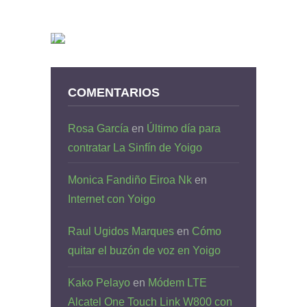
COMENTARIOS
Rosa García
en
Último día para
contratar La Sinfín de Yoigo
Monica Fandiño Eiroa Nk
en
Internet con Yoigo
Raul Ugidos Marques
en
Cómo
quitar el buzón de voz en Yoigo
Kako Pelayo
en
Módem LTE
Alcatel One Touch Link W800 con