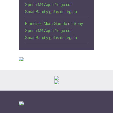
Xperia M4 Aqua Yoigo con
SmartBand y gafas de regalo
Francisco Mora Garrido
en
Sony
Xperia M4 Aqua Yoigo con
SmartBand y gafas de regalo