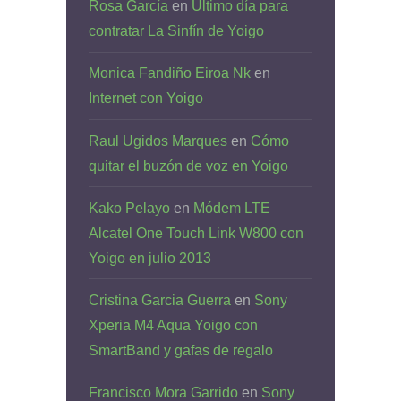
Rosa García
en
Último día para
contratar La Sinfín de Yoigo
Monica Fandiño Eiroa Nk
en
Internet con Yoigo
Raul Ugidos Marques
en
Cómo
quitar el buzón de voz en Yoigo
Kako Pelayo
en
Módem LTE
Alcatel One Touch Link W800 con
Yoigo en julio 2013
Cristina Garcia Guerra
en
Sony
Xperia M4 Aqua Yoigo con
SmartBand y gafas de regalo
Francisco Mora Garrido
en
Sony