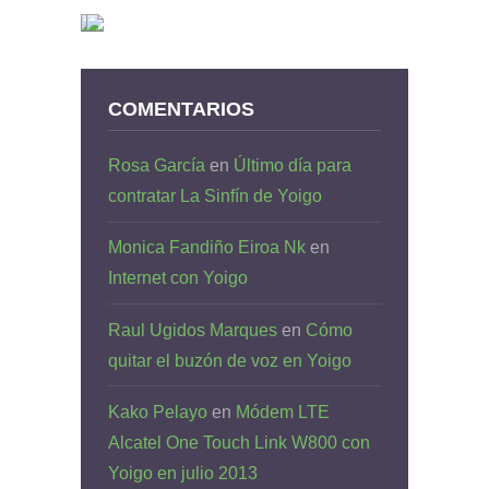
COMENTARIOS
Rosa García
en
Último día para
contratar La Sinfín de Yoigo
Monica Fandiño Eiroa Nk
en
Internet con Yoigo
Raul Ugidos Marques
en
Cómo
quitar el buzón de voz en Yoigo
Kako Pelayo
en
Módem LTE
Alcatel One Touch Link W800 con
Yoigo en julio 2013