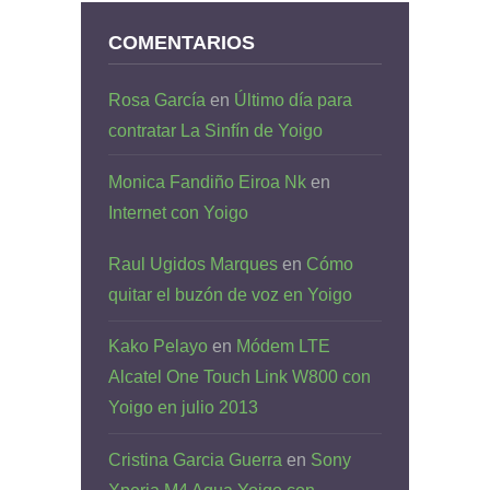
COMENTARIOS
Rosa García
en
Último día para
contratar La Sinfín de Yoigo
Monica Fandiño Eiroa Nk
en
Internet con Yoigo
Raul Ugidos Marques
en
Cómo
quitar el buzón de voz en Yoigo
Kako Pelayo
en
Módem LTE
Alcatel One Touch Link W800 con
Yoigo en julio 2013
Cristina Garcia Guerra
en
Sony