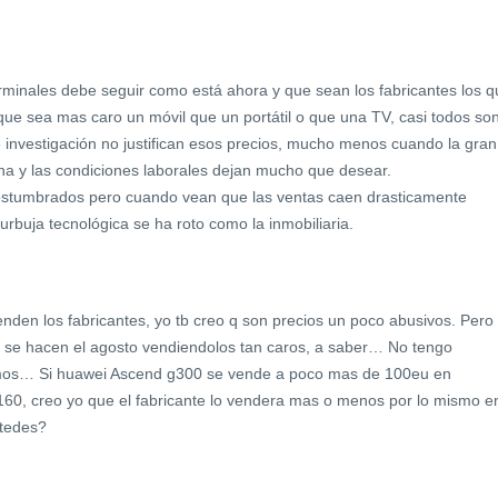
rminales debe seguir como está ahora y que sean los fabricantes los q
que sea mas caro un móvil que un portátil o que una TV, casi todos so
 investigación no justifican esos precios, mucho menos cuando la gran
na y las condiciones laborales dejan mucho que desear.
ostumbrados pero cuando vean que las ventas caen drasticamente
urbuja tecnológica se ha roto como la inmobiliaria.
nden los fabricantes, yo tb creo q son precios un poco abusivos. Pero
e se hacen el agosto vendiendolos tan caros, a saber… No tengo
mos… Si huawei Ascend g300 se vende a poco mas de 100eu en
 160, creo yo que el fabricante lo vendera mas o menos por lo mismo e
tedes?