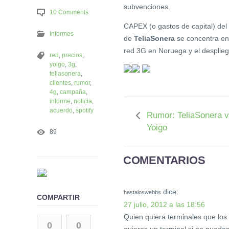
subvenciones.
10 Comments
CAPEX (o gastos de capital) del 
Informes
de
TeliaSonera
se concentra en
red 3G en Noruega y el desplieg
red
,
precios
,
yoigo
,
3g
,
teliasonera
,
clientes
,
rumor
,
4g
,
campaña
,
informe
,
noticia
,
acuerdo
,
spotify
Rumor: TeliaSonera 
Yoigo
89
COMENTARIOS
dice:
hastaloswebbs
COMPARTIR
27 julio, 2012 a las 18:56
Quien quiera terminales que los
0
0
quieres un terminal si no puede