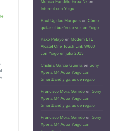
Monica Fandiño Eiroa Nk
en
Internet con Yoigo
n
 de
Raul Ugidos Marques
en
Cómo
quitar el buzón de voz en Yoigo
Kako Pelayo
en
Módem LTE
Alcatel One Touch Link W800
con Yoigo en julio 2013
s
Cristina Garcia Guerra
en
Sony
el
Xperia M4 Aqua Yoigo con
8%
SmartBand y gafas de regalo
Francisco Mora Garrido
en
Sony
Xperia M4 Aqua Yoigo con
SmartBand y gafas de regalo
Francisco Mora Garrido
en
Sony
Xperia M4 Aqua Yoigo con