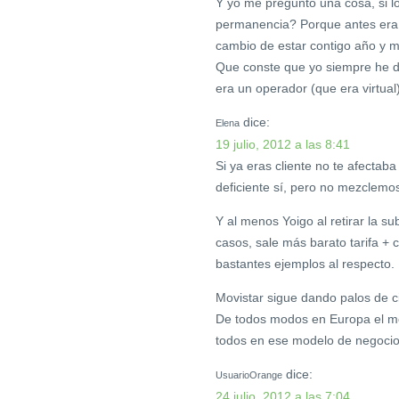
Y yo me pregunto una cosa, si lo
permanencia? Porque antes era p
cambio de estar contigo año y m
Que conste que yo siempre he d
era un operador (que era virtual
dice:
Elena
19 julio, 2012 a las 8:41
Si ya eras cliente no te afecta
deficiente sí, pero no mezclemo
Y al menos Yoigo al retirar la 
casos, sale más barato tarifa +
bastantes ejemplos al respecto.
Movistar sigue dando palos de c
De todos modos en Europa el mod
todos en ese modelo de negocio
dice:
UsuarioOrange
24 julio, 2012 a las 7:04