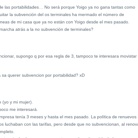
de las portabilidades… No será porque Yoigo ya no gana tantas como
uitar la subvención del os terminales ha mermado el número de
s líneas de mi casa que ya no están con Yoigo desde el mes pasado.
marcha atrás a la no subvención de terminales?
ncionar, supongo q por esa regla de 3, tampoco te interesara movistar
a sa querer subvencion por portabilidad? xD
 (yo y mi mujer).
poco me interesará.
mpresa tenía 3 meses y hasta el mes pasado. La política de renuevos
los luchaban con las tarifas, pero desde que no subvencionan, al renov
ompleto.