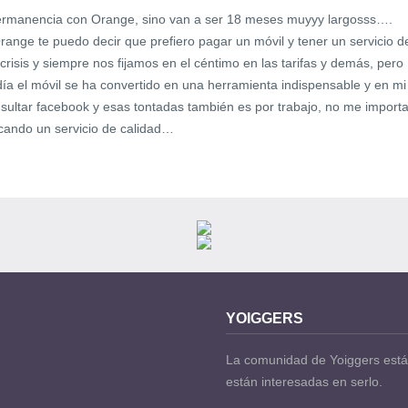
ermanencia con Orange, sino van a ser 18 meses muyyy largosss….
nge te puedo decir que prefiero pagar un móvil y tener un servicio d
risis y siempre nos fijamos en el céntimo en las tarifas y demás, pero
ía el móvil se ha convertido en una herramienta indispensable y en mi
ultar facebook y esas tontadas también es por trabajo, no me import
ando un servicio de calidad…
YOIGGERS
La comunidad de Yoiggers está
están interesadas en serlo.