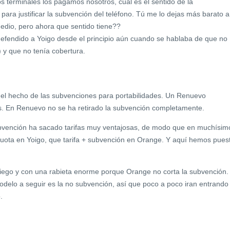
s terminales los pagamos nosotros, cual es el sentido de la
ara justificar la subvención del teléfono. Tú me lo dejas más barato a
edio, pero ahora que sentido tiene??
efendido a Yoigo desde el principio aún cuando se hablaba de que no
) y que no tenía cobertura.
ba el hecho de las subvenciones para portabilidades. Un Renuevo
s. En Renuevo no se ha retirado la subvención completamente.
subvención ha sacado tarifas muy ventajosas, de modo que en muchísim
 cuota en Yoigo, que tarifa + subvención en Orange. Y aquí hemos pues
iego y con una rabieta enorme porque Orange no corta la subvención.
elo a seguir es la no subvención, así que poco a poco iran entrando
.