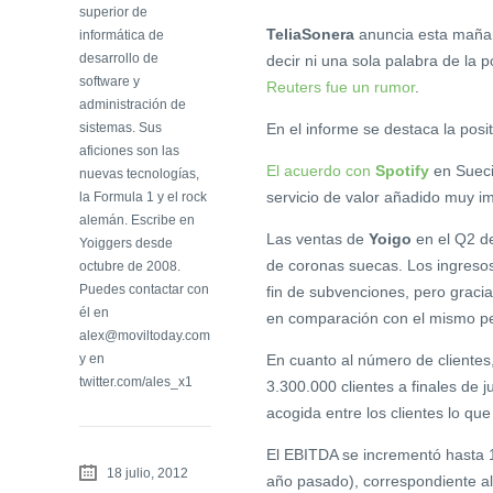
superior de
TeliaSonera
anuncia esta mañana
informática de
desarrollo de
decir ni una sola palabra de la 
software y
Reuters fue un rumor
.
administración de
sistemas. Sus
En el informe se destaca la posi
aficiones son las
El acuerdo con
Spotify
en Sueci
nuevas tecnologías,
servicio de valor añadido muy im
la Formula 1 y el rock
alemán. Escribe en
Las ventas de
Yoigo
en el Q2 de
Yoiggers desde
de coronas suecas. Los ingreso
octubre de 2008.
Puedes contactar con
fin de subvenciones, pero graci
él en
en comparación con el mismo pe
alex@moviltoday.com
y en
En cuanto al número de clientes
twitter.com/ales_x1
3.300.000 clientes a finales de 
acogida entre los clientes lo que
El EBITDA se incrementó hasta 1
18 julio, 2012
año pasado), correspondiente al