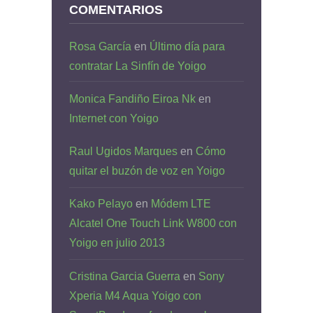
COMENTARIOS
Rosa García
en
Último día para
contratar La Sinfín de Yoigo
Monica Fandiño Eiroa Nk
en
Internet con Yoigo
Raul Ugidos Marques
en
Cómo
quitar el buzón de voz en Yoigo
Kako Pelayo
en
Módem LTE
Alcatel One Touch Link W800 con
Yoigo en julio 2013
Cristina Garcia Guerra
en
Sony
Xperia M4 Aqua Yoigo con