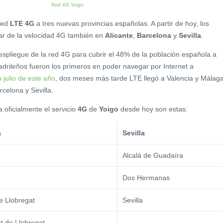
red
LTE 4G
a tres nuevas provincias españolas. A partir de hoy, los
ar de la velocidad 4G también en
Alicante
,
Barcelona
y
Sevilla
.
spliegue de la red 4G para cubrir el 48% de la población española a
adrileños fueron los primeros en poder navegar por Internet a
 julio de este año
, dos meses más tarde LTE llegó a Valencia y Málaga
rcelona y Sevilla.
 oficialmente el servicio
4G
de
Yoigo
desde hoy son estas:
a
Sevilla
Alcalá de Guadaíra
Dos Hermanas
e Llobregat
Sevilla
et de Llobregat