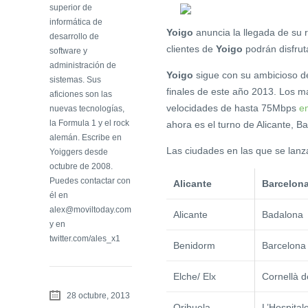
superior de
informática de
Yoigo
anuncia la llegada de su 
desarrollo de
clientes de
Yoigo
podrán disfrut
software y
administración de
Yoigo
sigue con su ambicioso de
sistemas. Sus
finales de este año 2013. Los m
aficiones son las
velocidades de hasta 75Mbps
en
nuevas tecnologías,
la Formula 1 y el rock
ahora es el turno de Alicante, Ba
alemán. Escribe en
Las ciudades en las que se lanza
Yoiggers desde
octubre de 2008.
Puedes contactar con
Alicante
Barcelon
él en
alex@moviltoday.com
Alicante
Badalona
y en
twitter.com/ales_x1
Benidorm
Barcelona
Elche/ Elx
Cornellà d
28 octubre, 2013
Orihuela
L’Hospital