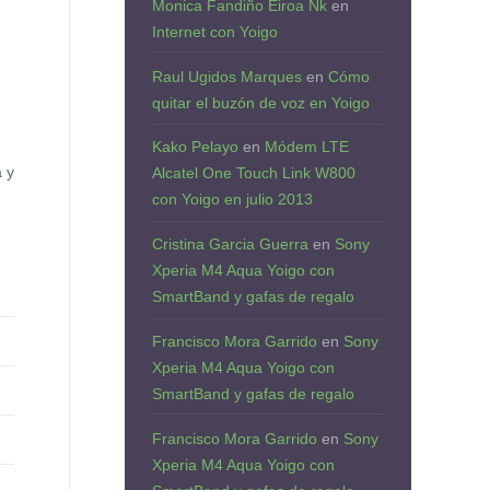
Monica Fandiño Eiroa Nk
en
Internet con Yoigo
Raul Ugidos Marques
en
Cómo
quitar el buzón de voz en Yoigo
Kako Pelayo
en
Módem LTE
 y
Alcatel One Touch Link W800
con Yoigo en julio 2013
Cristina Garcia Guerra
en
Sony
Xperia M4 Aqua Yoigo con
SmartBand y gafas de regalo
Francisco Mora Garrido
en
Sony
Xperia M4 Aqua Yoigo con
SmartBand y gafas de regalo
Francisco Mora Garrido
en
Sony
Xperia M4 Aqua Yoigo con