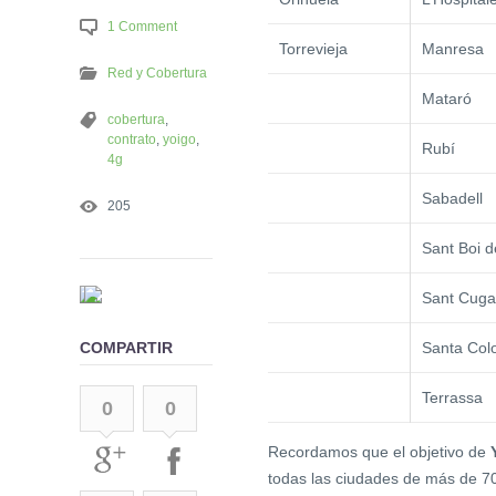
1 Comment
Torrevieja
Manresa
Red y Cobertura
Mataró
cobertura
,
contrato
,
yoigo
,
Rubí
4g
Sabadell
205
Sant Boi d
Sant Cugat
Santa Col
COMPARTIR
Terrassa
0
0
Recordamos que el objetivo de
todas las ciudades de más de 70.