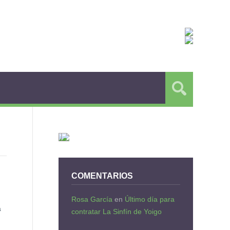
COMENTARIOS
Rosa García
en
Último día para
a
contratar La Sinfín de Yoigo