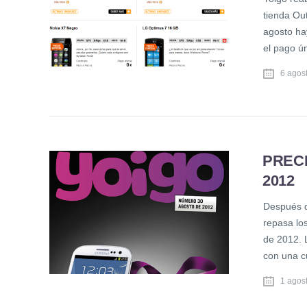
tienda Out
agosto ha
el pago ún
6 agos
PREC
2012
Después d
repasa lo
de 2012. 
con una c
1 agos