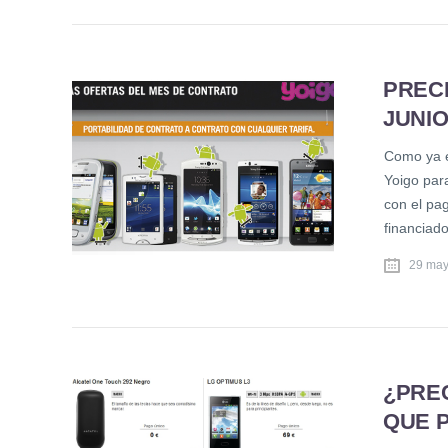
PREC
JUNIO
Como ya e
Yoigo par
con el pa
financiado
29 may
¿PRE
QUE 