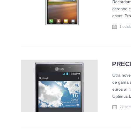
Recordamo
coreano c
estas: P
1 octu
PRECI
Otra nove
de gama a
euros al 
Optimus L
27 sep