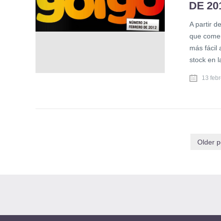
DE 20
A partir d
que comer
más fácil
stock en l
13 feb
Older p