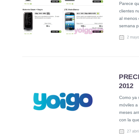
Parece qu
clientes 
al menos e
semana pa
2 mayo
PREC
2012
Como ya s
móviles a 
meses ant
con la qu
27 abri