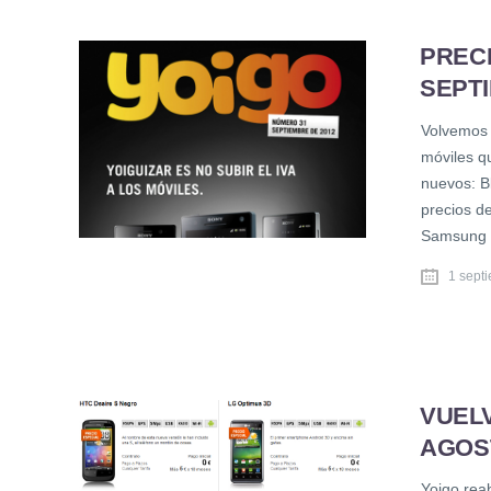
PRECI
SEPTI
Volvemos 
móviles qu
nuevos: B
precios d
Samsung 
1 sept
VUELV
AGOS
Yoigo rea