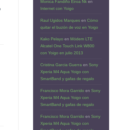
Monica Fandiño Eiroa Nk
en
Internet con Yoigo
n
Raul Ugidos Marques
en
Cómo
quitar el buzón de voz en Yoigo
Kako Pelayo
en
Módem LTE
Alcatel One Touch Link W800
con Yoigo en julio 2013
Cristina Garcia Guerra
en
Sony
Xperia M4 Aqua Yoigo con
SmartBand y gafas de regalo
Francisco Mora Garrido
en
Sony
Xperia M4 Aqua Yoigo con
SmartBand y gafas de regalo
Francisco Mora Garrido
en
Sony
Xperia M4 Aqua Yoigo con