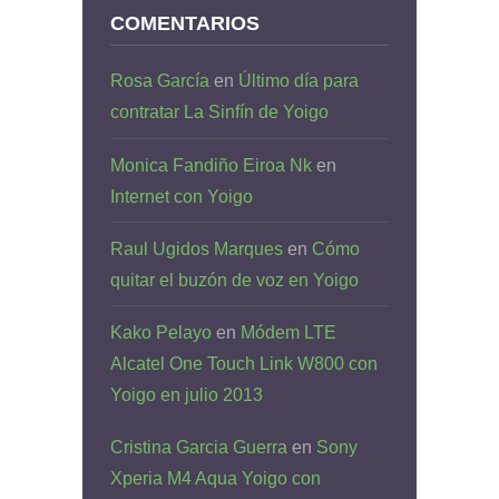
COMENTARIOS
Rosa García
en
Último día para
contratar La Sinfín de Yoigo
Monica Fandiño Eiroa Nk
en
Internet con Yoigo
Raul Ugidos Marques
en
Cómo
quitar el buzón de voz en Yoigo
Kako Pelayo
en
Módem LTE
Alcatel One Touch Link W800 con
Yoigo en julio 2013
Cristina Garcia Guerra
en
Sony
Xperia M4 Aqua Yoigo con