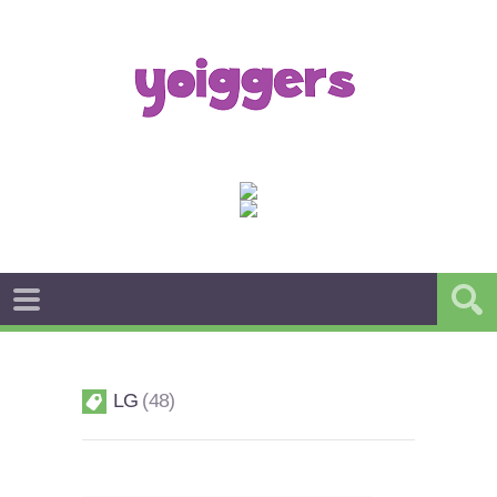
LG
48