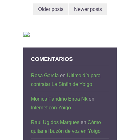
Older posts
Newer posts
COMENTARIOS
Rosa García
en
Último día para
contratar La Sinfín de Yoigo
Monica Fandiño Eiroa Nk
en
Internet con Yoigo
Raul Ugidos Marques
en
Cómo
quitar el buzón de voz en Yoigo