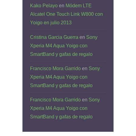
Kako Pelayo
en
Módem LTE
Alcatel One Touch Link W800 con
Yoigo en julio 2013
Cristina Garcia Guerra
en
Sony
Xperia M4 Aqua Yoigo con
SmartBand y gafas de regalo
Francisco Mora Garrido
en
Sony
Xperia M4 Aqua Yoigo con
SmartBand y gafas de regalo
Francisco Mora Garrido
en
Sony
Xperia M4 Aqua Yoigo con
SmartBand y gafas de regalo