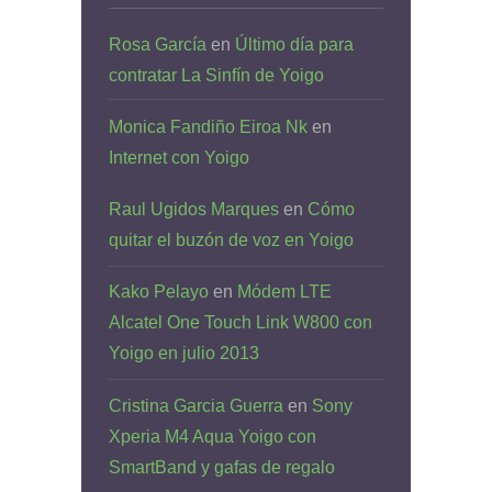
Rosa García
en
Último día para
contratar La Sinfín de Yoigo
Monica Fandiño Eiroa Nk
en
Internet con Yoigo
Raul Ugidos Marques
en
Cómo
quitar el buzón de voz en Yoigo
Kako Pelayo
en
Módem LTE
Alcatel One Touch Link W800 con
Yoigo en julio 2013
Cristina Garcia Guerra
en
Sony
Xperia M4 Aqua Yoigo con
SmartBand y gafas de regalo