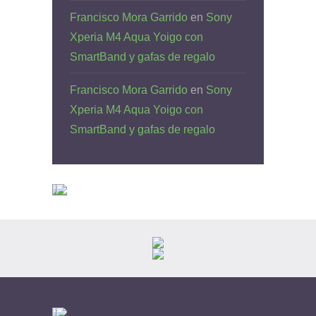
Francisco Mora Garrido
en
Sony
Xperia M4 Aqua Yoigo con
SmartBand y gafas de regalo
Francisco Mora Garrido
en
Sony
Xperia M4 Aqua Yoigo con
SmartBand y gafas de regalo