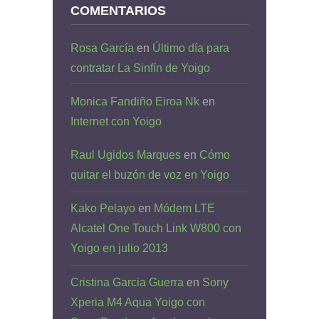
COMENTARIOS
Rosa García
en
Último día para
contratar La Sinfín de Yoigo
Monica Fandiño Eiroa Nk
en
Internet con Yoigo
Raul Ugidos Marques
en
Cómo
quitar el buzón de voz en Yoigo
Kako Pelayo
en
Módem LTE
Alcatel One Touch Link W800 con
Yoigo en julio 2013
Cristina Garcia Guerra
en
Sony
Xperia M4 Aqua Yoigo con