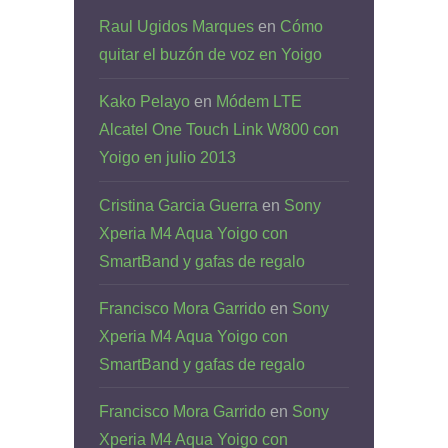
Raul Ugidos Marques
en
Cómo
quitar el buzón de voz en Yoigo
Kako Pelayo
en
Módem LTE
Alcatel One Touch Link W800 con
Yoigo en julio 2013
Cristina Garcia Guerra
en
Sony
Xperia M4 Aqua Yoigo con
SmartBand y gafas de regalo
Francisco Mora Garrido
en
Sony
Xperia M4 Aqua Yoigo con
SmartBand y gafas de regalo
Francisco Mora Garrido
en
Sony
Xperia M4 Aqua Yoigo con