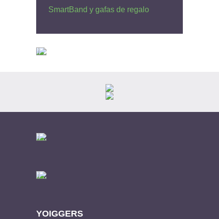
SmartBand y gafas de regalo
YOIGGERS