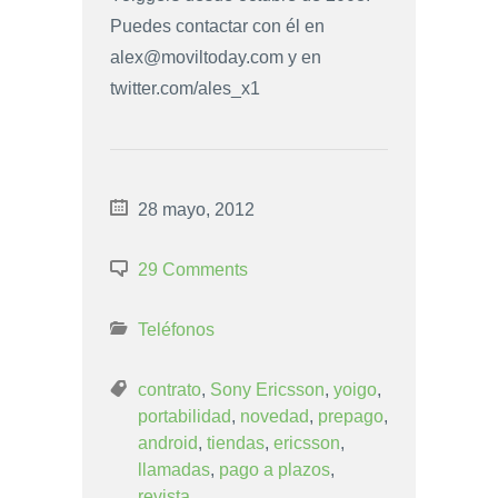
Puedes contactar con él en
alex@moviltoday.com
y en
twitter.com/ales_x1
28 mayo, 2012
29 Comments
Teléfonos
contrato
,
Sony Ericsson
,
yoigo
,
portabilidad
,
novedad
,
prepago
,
android
,
tiendas
,
ericsson
,
llamadas
,
pago a plazos
,
revista