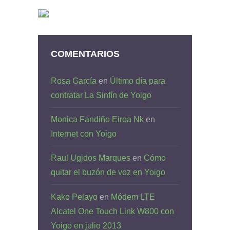
COMENTARIOS
Rosa García
en
Último día para
contratar La Sinfín de Yoigo
Monica Fandiño Eiroa Nk
en
Internet con Yoigo
Raul Ugidos Marques
en
Cómo
quitar el buzón de voz en Yoigo
Kako Pelayo
en
Módem LTE
Alcatel One Touch Link W800 con
Yoigo en julio 2013