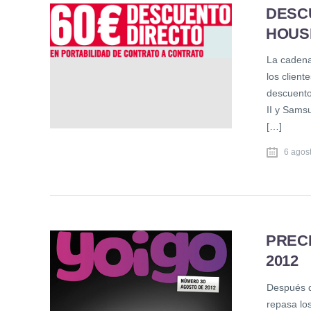
DESC
HOUS
La cadena
los client
descuento
II y Sams
[…]
6 agos
PREC
2012
Después d
repasa lo