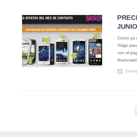
PREC
JUNIO
Como ya e
Yoigo par
con el pa
financiado
29 may