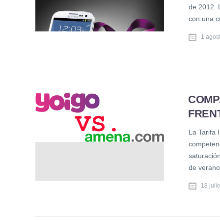
de 2012. 
con una c
1 agos
COMPA
FREN
La Tarifa 
competenci
saturación
de verano
18 juli