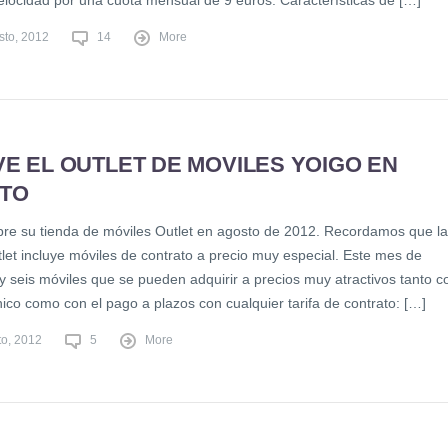
locidad por una cuota mensual de 9 euros. Características de […]
sto, 2012
14
More
E EL OUTLET DE MOVILES YOIGO EN
TO
bre su tienda de móviles Outlet en agosto de 2012. Recordamos que la
let incluye móviles de contrato a precio muy especial. Este mes de
y seis móviles que se pueden adquirir a precios muy atractivos tanto c
ico como con el pago a plazos con cualquier tarifa de contrato: […]
to, 2012
5
More