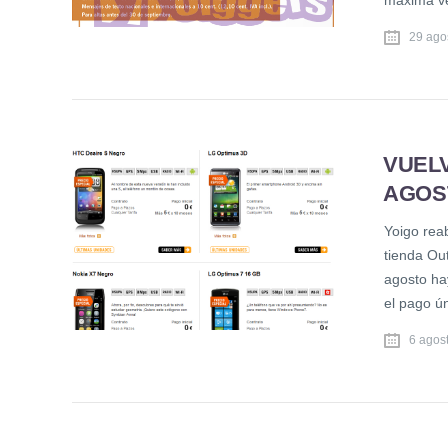
máxima ve
29 ago
VUELV
AGOS
Yoigo rea
tienda Out
agosto ha
el pago ún
6 agos