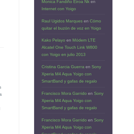
Monica Fandiño Eiroa Nk
en
Internet con Yoigo
Raul Ugidos Marques
en
Cómo
quitar el buzón de voz en Yoigo
Kako Pelayo
en
Módem LTE
Alcatel One Touch Link W800
con Yoigo en julio 2013
Cristina Garcia Guerra
en
Sony
Xperia M4 Aqua Yoigo con
SmartBand y gafas de regalo
s
Francisco Mora Garrido
en
Sony
s
Xperia M4 Aqua Yoigo con
SmartBand y gafas de regalo
l
Francisco Mora Garrido
en
Sony
Xperia M4 Aqua Yoigo con