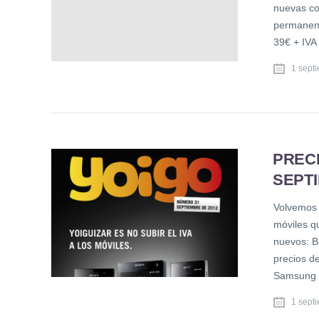
nuevas co
permanenc
39€ + IVA
1 sept
PRECI
SEPTI
Volvemos 
móviles qu
nuevos: B
precios d
Samsung 
1 sept