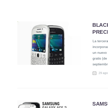
BLAC
PRECI
La tercera
incorpora
un nuevo 
gratis (de
septiembr
29 ago
SAMS