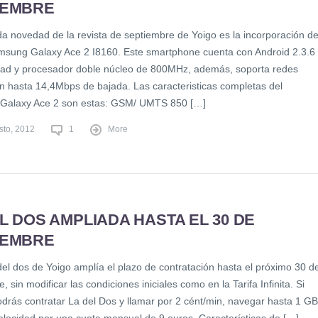
IEMBRE
a novedad de la revista de septiembre de Yoigo es la incorporación de
sung Galaxy Ace 2 I8160. Este smartphone cuenta con Android 2.3.6
ad y procesador doble núcleo de 800MHz, además, soporta redes
 hasta 14,4Mbps de bajada. Las caracteristicas completas del
Galaxy Ace 2 son estas: GSM/ UMTS 850 […]
sto, 2012
1
More
L DOS AMPLIADA HASTA EL 30 DE
IEMBRE
del dos de Yoigo amplía el plazo de contratación hasta el próximo 30 d
, sin modificar las condiciones iniciales como en la Tarifa Infinita. Si
odrás contratar La del Dos y llamar por 2 cént/min, navegar hasta 1 GB