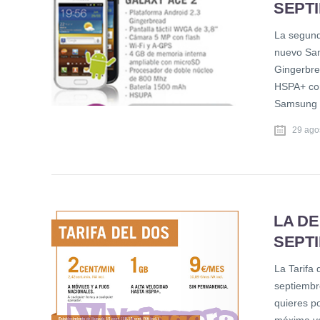
SEPT
La segund
nuevo Sam
Gingerbre
HSPA+ con
Samsung 
29 ago
LA DE
SEPT
La Tarifa 
septiembre
quieres p