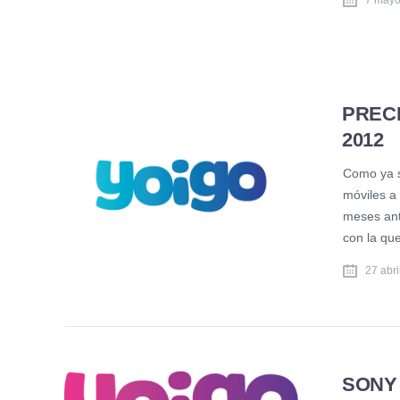
PREC
2012
Como ya s
móviles a 
meses ant
con la qu
27 abri
SONY 