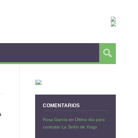
COMENTARIOS
A
Rosa García
en
Último día para
contratar La Sinfín de Yoigo