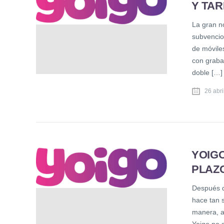
Y TAR
La gran n
subvencio
de móvile
con grabac
doble […]
26 abri
YOIG
PLAZ
Después d
hace tan 
manera, a