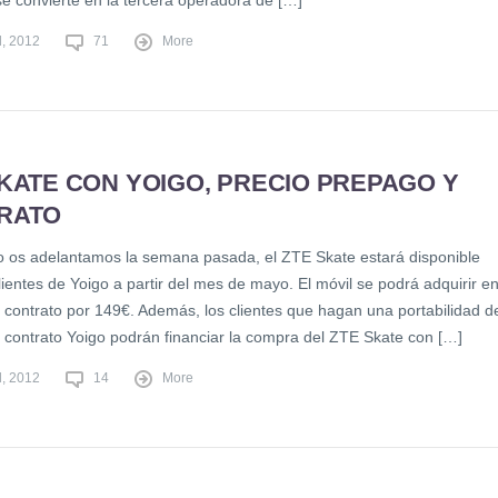
se convierte en la tercera operadora de […]
l, 2012
71
More
KATE CON YOIGO, PRECIO PREPAGO Y
RATO
o os adelantamos la semana pasada, el ZTE Skate estará disponible
lientes de Yoigo a partir del mes de mayo. El móvil se podrá adquirir e
 contrato por 149€. Además, los clientes que hagan una portabilidad d
a contrato Yoigo podrán financiar la compra del ZTE Skate con […]
l, 2012
14
More