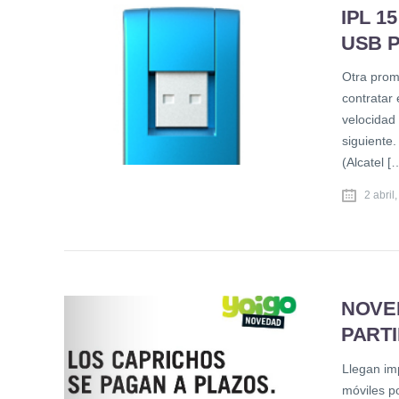
IPL 1
USB 
Otra promo
contratar 
velocidad
siguiente
(Alcatel [
2 abril
NOVE
PARTI
Llegan im
móviles po