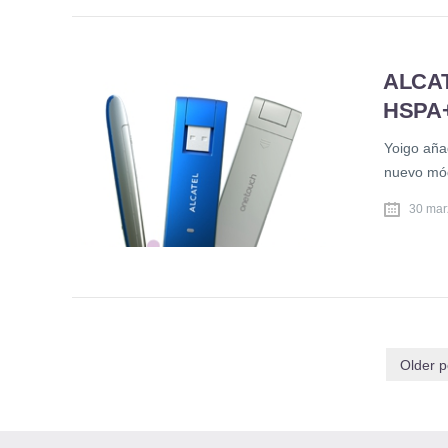
ALCA
HSPA
Yoigo aña
nuevo mód
30 mar
Older p