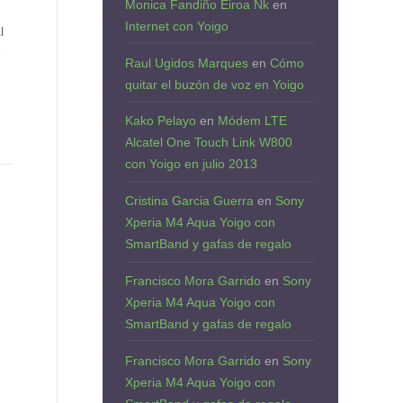
Monica Fandiño Eiroa Nk
en
Internet con Yoigo
l
e
Raul Ugidos Marques
en
Cómo
quitar el buzón de voz en Yoigo
Kako Pelayo
en
Módem LTE
Alcatel One Touch Link W800
con Yoigo en julio 2013
Cristina Garcia Guerra
en
Sony
R
Xperia M4 Aqua Yoigo con
SmartBand y gafas de regalo
Francisco Mora Garrido
en
Sony
Xperia M4 Aqua Yoigo con
SmartBand y gafas de regalo
Francisco Mora Garrido
en
Sony
Xperia M4 Aqua Yoigo con