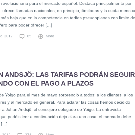
 revolucionaria para el mercado español. Destaca principalmente por
 ofrece llamadas nacionales, en principio, ilimitadas y la cuota mensua
más baja que en la competencia en tarifas pseudoplanas con límite d
Pero para poder ofrecer […]
o, 2012
65
More
N ANDSJÖ: LAS TARIFAS PODRÁN SEGUI
NDO CON EL PAGO A PLAZOS
de Yoigo para el mes de mayo sorprendió a todos: a los clientes, a los
dores y al mercado en general. Para aclarar las cosas hemos decidido
r a Johan Andsjö, el consejero delegado de Yoigo. La entrevista
que podéis leer a continuación deja clara una cosa: el mercado debe
 […]
, 2012
374
More