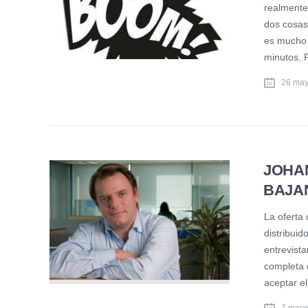
realmente
dos cosas:
es mucho 
minutos. 
26 may
JOHA
BAJA
La oferta 
distribui
entrevista
completa 
aceptar el
7 mayo