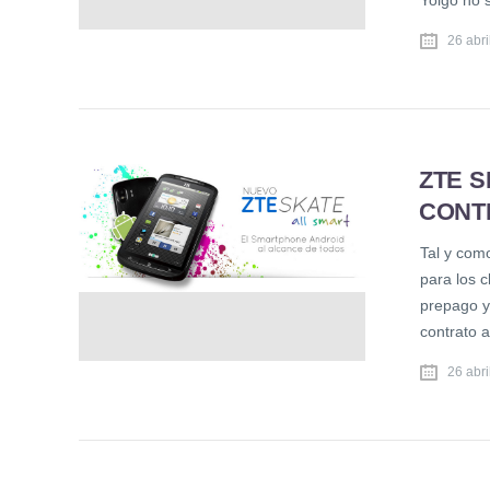
Yoigo no 
26 abri
ZTE S
CONT
Tal y com
para los c
prepago y
contrato 
26 abri