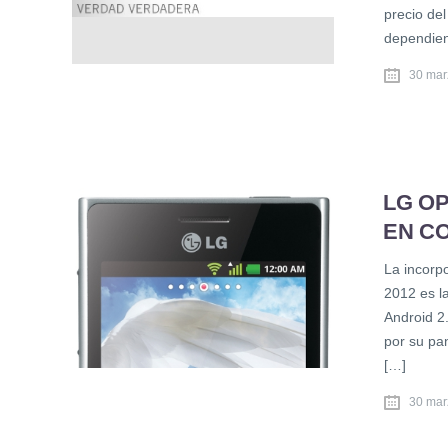
precio del
dependien
30 mar
LG OP
EN C
La incorp
2012 es l
Android 2
por su pa
[…]
30 mar