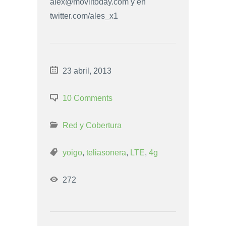
alex@moviltoday.com
y en
twitter.com/ales_x1
23 abril, 2013
10 Comments
Red y Cobertura
yoigo
,
teliasonera
,
LTE
,
4g
272