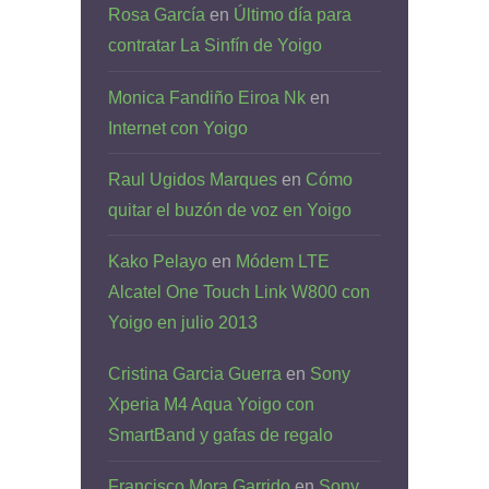
Rosa García
en
Último día para
contratar La Sinfín de Yoigo
Monica Fandiño Eiroa Nk
en
Internet con Yoigo
Raul Ugidos Marques
en
Cómo
quitar el buzón de voz en Yoigo
Kako Pelayo
en
Módem LTE
Alcatel One Touch Link W800 con
Yoigo en julio 2013
Cristina Garcia Guerra
en
Sony
Xperia M4 Aqua Yoigo con
SmartBand y gafas de regalo
Francisco Mora Garrido
en
Sony