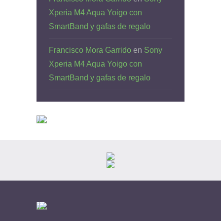
Xperia M4 Aqua Yoigo con
SmartBand y gafas de regalo
Francisco Mora Garrido
en
Sony
Xperia M4 Aqua Yoigo con
SmartBand y gafas de regalo